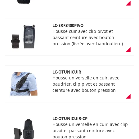
magnétique. Compatible avec de
nombreux équipements ICOM et
systèmes PoC iOS ou Android (Zello,
Kodiak, Wave, Lifeline, Eschat etc.)
LC-ERF3400PIVO
Housse cuir avec clip pivot et
passant ceinture avec bouton
pression (livrée avec bandoulière)
LC-OTUNICUIR
Housse universelle en cuir, avec
baudrier, clip pivot et passant
ceinture avec bouton pression
LC-OTUNICUIR-CP
Housse universelle en cuir, avec clip
pivot et passant ceinture avec
bouton pression