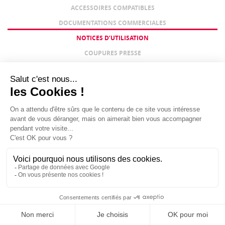
ACCESSOIRES COMPATIBLES
DOCUMENTATIONS COMMERCIALES
NOTICES D’UTILISATION
COUPURES PRESSE
not-IC-F3400D-SERIE-NXDN-notice-en.pdf - Notice d'utilisation
IC-F3400D SERIE (NXDN)
not-IC-F3400D-series-precautions-en.pdf - Précautions en
Anglais
not-IC-F3400D_F4400D_ENG_IM_12-en.pdf - Série IC-F3400D
instructions
Nous informons notre aimable clientèle que les notices d’utilisation sont
fournies gracieusement avec les équipements achetés au sein de notre
réseau agréé.
En revanche, pour tout produit qui n’a pas été acquis auprès de nos
distributeurs, toute demande de notice est susceptible de faire l’objet