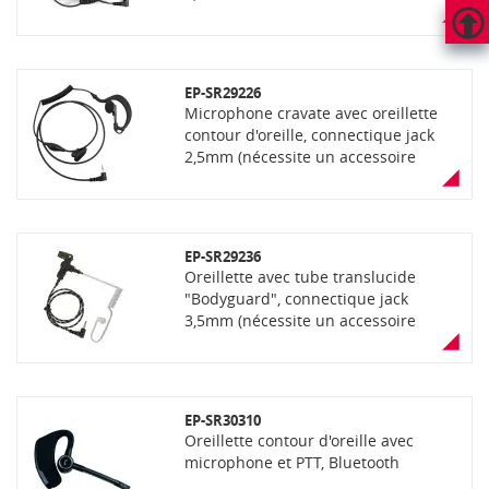
(nécessite un accessoire selon
modèle de portatif)
HAUT
DE
EP-SR29226
PAGE
Microphone cravate avec oreillette
contour d'oreille, connectique jack
2,5mm (nécessite un accessoire
selon le modèle de portatif)
EP-SR29236
Oreillette avec tube translucide
"Bodyguard", connectique jack
3,5mm (nécessite un accessoire
selon modèle de portatif)
EP-SR30310
Oreillette contour d'oreille avec
microphone et PTT, Bluetooth