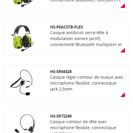
et VOX, microphone flexible IP68.
Livré avec 2 piles AA non-
rechargeable, couleur jaune
HS-PEACSTB-FLEX
Casque antibruit serre-tête à
modulation sonore (actif),
connectivité Bluetooth multipoint et
filaire, connecteur 6 broches pour
connexion câble Flex, fonction PTL et
VOX, microphone IP68. Livré avec 2
piles AA non-rechargeable, couleur
HS-SR64328
jaune
Casque léger contour de nuque avec
microphone flexible, connectique
jack 2,5mm
HS-SR72240
Casque contour de tête avec
microphone flexible, connectique