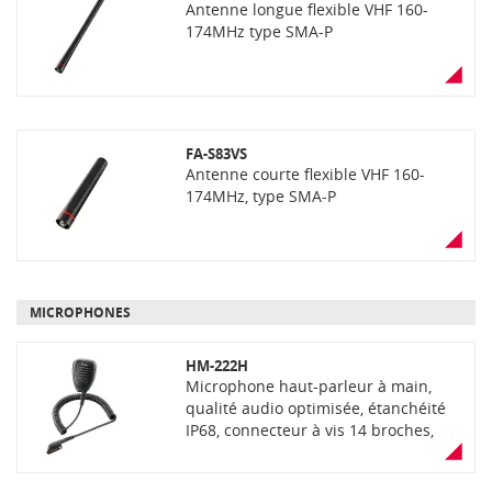
Antenne longue flexible VHF 160-
174MHz type SMA-P
FA-S83VS
Antenne courte flexible VHF 160-
174MHz, type SMA-P
MICROPHONES
HM-222H
Microphone haut-parleur à main,
qualité audio optimisée, étanchéité
IP68, connecteur à vis 14 broches,
bouton d'alarme et sortie jack 3,5
mm pour oreillette (livré sans