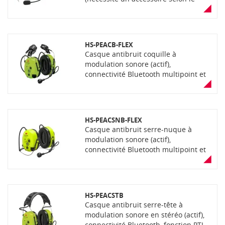
modèle de portatif)
HS-PEACB-FLEX
Casque antibruit coquille à
modulation sonore (actif),
connectivité Bluetooth multipoint et
filaire, connecteur 6 broches pour
connexion câble Flex, fonction PTL et
VOX, microphone IP68. Livré avec 2
piles AA non-rechargeable, couleur
HS-PEACSNB-FLEX
jaune
Casque antibruit serre-nuque à
modulation sonore (actif),
connectivité Bluetooth multipoint et
filaire, connecteur 6 broches pour
connexion câble Flex, fonction PTL et
VOX, microphone IP68. Livré avec 2
piles AA non-rechargeable, couleur
HS-PEACSTB
jaune
Casque antibruit serre-tête à
modulation sonore en stéréo (actif),
connectivité Bluetooth, fonction PTL