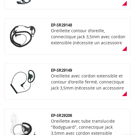
"Bodyguard", contour d'oreille ouvert
et fermé. Possibilité de connexion
d'un casque Peltor compatible (non
fourni) ,connectique prise coudée 14
EP-SR29148
broches
Oreillette contour d'oreille,
connectique jack 3,5mm avec cordon
extensible (nécessite un accessoire
selon modèle de portatif)
EP-SR29149
Oreillette avec cordon extensible et
contour d'oreille fermé, connectique
jack 3,5mm (nécessite un accessoire
selon modèle de portatif)
EP-SR29206
Oreillette avec tube translucide
"Bodyguard", connectique jack
3,5mm avec cordon extensible