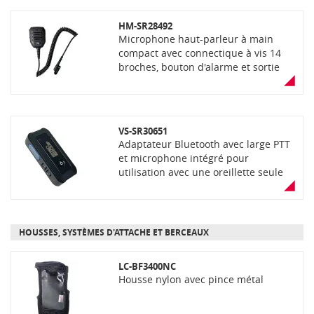
oreillette (livré sans oreillette)
HM-SR28492
Microphone haut-parleur à main
compact avec connectique à vis 14
broches, bouton d'alarme et sortie
jack 3,5 mm pour oreillette, cordon
42cm (livré sans oreillette)
VS-SR30651
Adaptateur Bluetooth avec large PTT
et microphone intégré pour
utilisation avec une oreillette seule
équipée d'un connecteur jack 3,5
mm à 2 ou 3 contacts ou une
oreillette avec microphone équipée
d'un connecteur jack 4 contacts
HOUSSES, SYSTÈMES D'ATTACHE ET BERCEAUX
(norme CTIA) via le port jack 3,5mm
(oreillettes non incluses). Boitier
LC-BF3400NC
équipé du protocole Bluetooth®
Housse nylon avec pince métal
version 5. Entrée IP67, voyant LED,
volume ajustable, batterie interne
Lithium, charge par câble USB-A