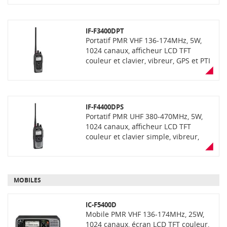
enregistrement de voix, lecteur carte
SD, Bluetooth, étanchéité IP68, avec
fonction "AquaQuake" (éjection de
IF-F3400DPT
l'eau), communication mixte
Portatif PMR VHF 136-174MHz, 5W,
analogique et numerique NXDN
1024 canaux, afficheur LCD TFT
(livré sans antenne et sans chargeur)
couleur et clavier, vibreur, GPS et PTI
intégrés, fonction enregistrement de
voix, lecteur carte SD, Bluetooth,
étanchéité IP68 avec fonction
"AquaQuake" (éjection de l'eau),
IF-F4400DPS
communication mixte analogique et
Portatif PMR UHF 380-470MHz, 5W,
numerique NXDN (livré sans antenne
1024 canaux, afficheur LCD TFT
et sans chargeur)
couleur et clavier simple, vibreur,
GPS et PTI intégrés, fonction
enregistrement de voix, lecteur carte
SD, Bluetooth, étanchéité IP68 avec
fonction "AquaQuake" (éjection de
MOBILES
l'eau), communication mixte
analogique et numerique NXDN
IC-F5400D
(livré sans antenne)
Mobile PMR VHF 136-174MHz, 25W,
1024 canaux, écran LCD TFT couleur,