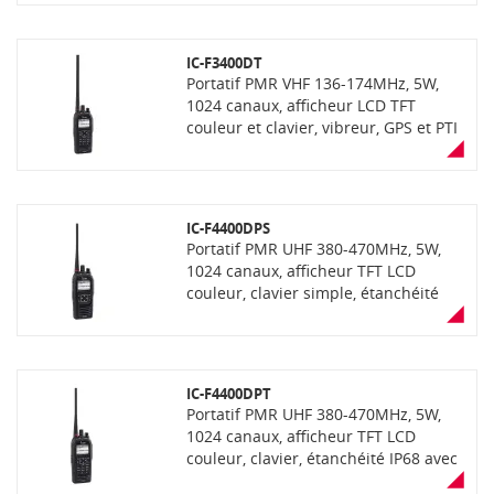
enregistrement de voix, lecteur carte
SD, Bluetooth (suivant version),
connecteur UT-134 pour cryptage
IC-F3400DT
AES (suivant version), étanchéité
Portatif PMR VHF 136-174MHz, 5W,
IP68, avec fonction "AquaQuake"
1024 canaux, afficheur LCD TFT
(éjection de l'eau), communication
couleur et clavier, vibreur, GPS et PTI
mixte analogique et numerique
intégrés, fonction enregistrement de
NXDN (livré sans antenne et sans
voix, lecteur carte SD, Bluetooth
chargeur)
(suivant version), connecteur UT-134
pour cryptage AES (suivant version),
IC-F4400DPS
étanchéité IP68 avec fonction
Portatif PMR UHF 380-470MHz, 5W,
"AquaQuake" (éjection de l'eau),
1024 canaux, afficheur TFT LCD
communication mixte analogique et
couleur, clavier simple, étanchéité
numerique NXDN (livré sans antenne
IP68 avec fonction "AquaQuake"
et sans chargeur). IHM Croix Rouge
(éjection de l'eau), vibreur, GPS et PTI
Française inclus
intégrés, fonction enregistrement de
voix, lecteur carte SD, Bluetooth,
IC-F4400DPT
communication mixte analogique et
Portatif PMR UHF 380-470MHz, 5W,
numérique dPMR.
1024 canaux, afficheur TFT LCD
couleur, clavier, étanchéité IP68 avec
fonction "AquaQuake" (éjection de