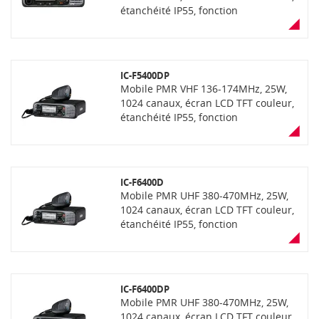
étanchéité IP55, fonction
"AquaQuake" (éjection de l'eau)
enregistrement de voix, lecteur carte
SD, Bluetooth, récepteur GPS, face
avant détachable (en option),
IC-F5400DP
communication mixte analogique et
Mobile PMR VHF 136-174MHz, 25W,
numérique NXDN
1024 canaux, écran LCD TFT couleur,
étanchéité IP55, fonction
"AquaQuake" (éjection de l'eau)
enregistrement de voix, lecteur carte
SD, Bluetooth, récepteur GPS, face
avant détachable (en option),
IC-F6400D
communication mixte analogique et
Mobile PMR UHF 380-470MHz, 25W,
numérique dPMR
1024 canaux, écran LCD TFT couleur,
étanchéité IP55, fonction
"AquaQuake" (éjection de l'eau)
enregistrement de voix, lecteur carte
SD, Bluetooth, récepteur GPS, face
avant détachable (en option),
IC-F6400DP
communication mixte analogique et
Mobile PMR UHF 380-470MHz, 25W,
numérique NXDN
1024 canaux, écran LCD TFT couleur,