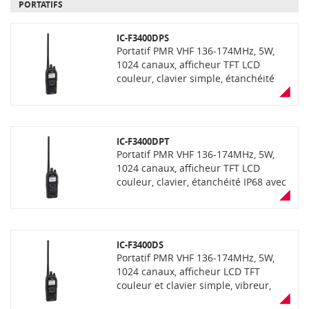
PORTATIFS
IC-F3400DPS
Portatif PMR VHF 136-174MHz, 5W,
1024 canaux, afficheur TFT LCD
couleur, clavier simple, étanchéité
IP68 avec fonction "AquaQuake"
(éjection de l'eau), vibreur, GPS et PTI
intégrés, fonction enregistrement de
voix, lecteur carte SD, Bluetooth,
IC-F3400DPT
communication mixte analogique et
Portatif PMR VHF 136-174MHz, 5W,
numérique dPMR.
1024 canaux, afficheur TFT LCD
couleur, clavier, étanchéité IP68 avec
fonction "AquaQuake" (éjection de
l'eau), vibreur, GPS et PTI intégrés,
fonction enregistrement de voix,
lecteur carte SD, Bluetooth,
IC-F3400DS
communication mixte analogique et
Portatif PMR VHF 136-174MHz, 5W,
numérique dPMR.
1024 canaux, afficheur LCD TFT
couleur et clavier simple, vibreur,
GPS et PTI intégrés, fonction