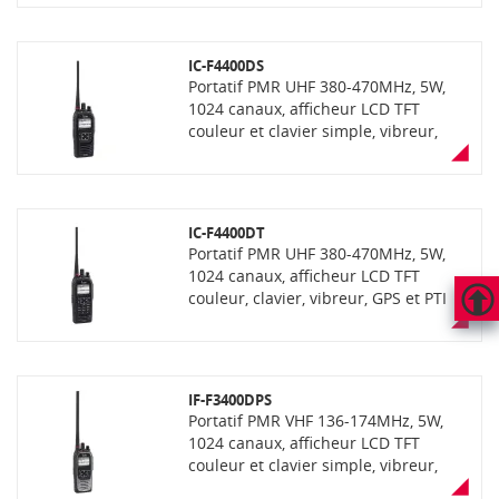
l'eau), vibreur, GPS et PTI intégrés,
fonction enregistrement de voix,
lecteur carte SD, Bluetooth,
IC-F4400DS
communication mixte analogique et
Portatif PMR UHF 380-470MHz, 5W,
numérique dPMR.
1024 canaux, afficheur LCD TFT
couleur et clavier simple, vibreur,
GPS et PTI intégrés, fonction
enregistrement de voix, lecteur carte
SD, Bluetooth (depending the
version), UT-134 connector for
IC-F4400DT
AES/DES encryption (depending the
Portatif PMR UHF 380-470MHz, 5W,
version), étanchéité IP68 avec
1024 canaux, afficheur LCD TFT
fonction "AquaQuake" (éjection de
couleur, clavier, vibreur, GPS et PTI
l'eau), communication mixte
intégrés, fonction enregistrement de
analogique et numerique NXDN
HAUT
voix, lecteur carte SD, Bluetooth
DE
(livré sans antenne et sans chargeur)
(suivant version), connecteur UT-134
PAGE
pour cryptage AES (suivant version),
IF-F3400DPS
étanchéité IP68 avec fonction
Portatif PMR VHF 136-174MHz, 5W,
"AquaQuake" (éjection de l'eau),
1024 canaux, afficheur LCD TFT
communication mixte analogique et
couleur et clavier simple, vibreur,
numerique NXDN (livré sans antenne
GPS et PTI intégrés, fonction
et sans chargeur)