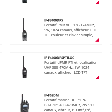
écran LCD, étanchéité IP67
chargeur, alimentation secteur,
(immersion 30min à 1m de
antenne et clip ceinture
profondeur), robustesse MIL-
STD810G, fonction "AquaQuake",
IF-F3400DPS
puissance audio de 700mW,
Portatif PMR VHF 136-174MHz,
CTCSS/DTCS, brouilleur de
5W, 1024 canaux, afficheur LCD
communications 32 codes. Livré
TFT couleur et clavier simple,
avec batterie, chargeur, antenne
vibreur, GPS et PTI intégrés,
et clip ceinture
fonction enregistrement de voix,
lecteur carte SD, Bluetooth,
étanchéité IP68, avec fonction
IF-F4400DPSPTILOC
"AquaQuake" (éjection de l'eau),
Portatif dPMR PTI et localisation
communication mixte
UHF 380-470MHz, 5W, 1024
analogique et numerique NXDN
canaux, afficheur LCD TFT
(livré sans antenne et sans
couleur, clavier simple, vibreur,
chargeur)
GPS et PTI intégrés, fonction
enregistrement de voix, lecteur
carte SD, Bluetooth, étanchéité
IF-F62DM
IP68 avec fonction AquaQuake
Portatif marine UHF "ON-
(éjection de l'eau),
BOARD", 400-470MHz, 2W 512
communication mixte
canaux, vibreur, PTI intégré,