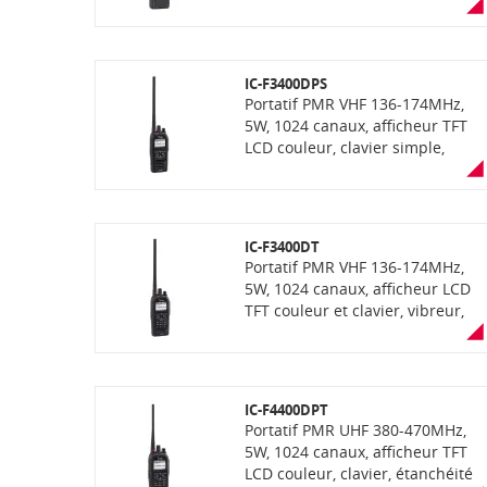
fonction "AquaQuake" (éjection
de l'eau), compatibilité OTAA,
communication mixte
analogique et numérique NXDN
IC-F3400DPS
ou dPMR selon la version
Portatif PMR VHF 136-174MHz,
5W, 1024 canaux, afficheur TFT
LCD couleur, clavier simple,
étanchéité IP68 avec fonction
"AquaQuake" (éjection de l'eau),
vibreur, GPS et PTI intégrés,
fonction enregistrement de voix,
IC-F3400DT
lecteur carte SD, Bluetooth,
Portatif PMR VHF 136-174MHz,
communication mixte
5W, 1024 canaux, afficheur LCD
analogique et numérique dPMR.
TFT couleur et clavier, vibreur,
GPS et PTI intégrés, fonction
enregistrement de voix, lecteur
carte SD, Bluetooth (suivant
version), connecteur UT-134
IC-F4400DPT
pour cryptage AES (suivant
Portatif PMR UHF 380-470MHz,
version), étanchéité IP68 avec
5W, 1024 canaux, afficheur TFT
fonction "AquaQuake" (éjection
LCD couleur, clavier, étanchéité
de l'eau), communication mixte