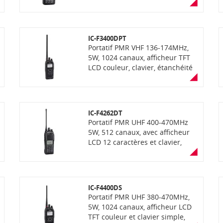
IP67, avec fonction "AquaQuake"
(éjection de l'eau), compatibilité
OTAA, communication mixte
analogique et numérique NXDN
IC-F3400DPT
ou dPMR selon la version
Portatif PMR VHF 136-174MHz,
5W, 1024 canaux, afficheur TFT
LCD couleur, clavier, étanchéité
IP68 avec fonction "AquaQuake"
(éjection de l'eau), vibreur, GPS
et PTI intégrés, fonction
enregistrement de voix, lecteur
IC-F4262DT
carte SD, Bluetooth,
Portatif PMR UHF 400-470MHz
communication mixte
5W, 512 canaux, avec afficheur
analogique et numérique dPMR.
LCD 12 caractères et clavier,
étanchéité IP67, GPS et PTI
intégrés, communication mixte
analogique et numérique dPMR
IC-F4400DS
Portatif PMR UHF 380-470MHz,
5W, 1024 canaux, afficheur LCD
TFT couleur et clavier simple,