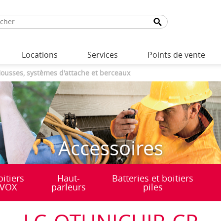
Locations
Services
Points de vente
ousses, systèmes d'attache et berceaux
Accessoires
oitiers
Haut-
Batteries et boitiers
VOX
parleurs
piles