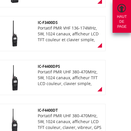
clavier simple, étanchéité
IP67/55/54 avec fonction
AquaQuake, robustesse MIL-
HAUT
STD810G. Livré complet avec
DE
IC-F3400DS
chargeur rapide, batterie et clip
PAGE
Portatif PMR VHF 136-174MHz,
ceinture
5W, 1024 canaux, afficheur LCD
TFT couleur et clavier simple,
vibreur, GPS et PTI intégrés,
fonction enregistrement de voix,
lecteur carte SD, Bluetooth
(suivant version), connecteur UT-
IC-F4400DPS
134 pour cryptage AES (suivant
Portatif PMR UHF 380-470MHz,
version), étanchéité IP68, avec
5W, 1024 canaux, afficheur TFT
fonction "AquaQuake" (éjection
LCD couleur, clavier simple,
de l'eau), communication mixte
étanchéité IP68 avec fonction
analogique et numerique NXDN
"AquaQuake" (éjection de l'eau),
(livré sans antenne et sans
vibreur, GPS et PTI intégrés,
chargeur)
fonction enregistrement de voix,
IC-F4400DT
lecteur carte SD, Bluetooth,
Portatif PMR UHF 380-470MHz,
communication mixte
5W, 1024 canaux, afficheur LCD
analogique et numérique dPMR.
TFT couleur, clavier, vibreur, GPS