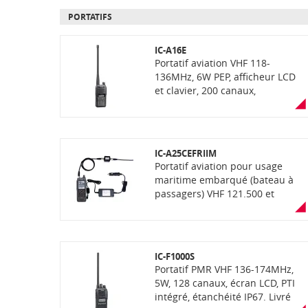
PORTATIFS
IC-A16E
Portatif aviation VHF 118-
136MHz, 6W PEP, afficheur LCD
et clavier, 200 canaux,
espacement 8,33/25kHz,
étanchéité IP67/54. Répond à la
norme MIL-810G. Livré avec
antenne flexible VHF, batterie,
IC-A25CEFRIIM
chargeur (avec son alimentation
Portatif aviation pour usage
secteur, suivant version) et clip
maritime embarqué (bateau à
ceinture. Fonction Bluetooth
passagers) VHF 121.500 et
disponible selon la version
123.100 MHz, 2 canaux, 6W PEP,
afficheur graphique, clavier,
espacement de 8,33kHz,
étanchéité IP57. Répond à la
IC-F1000S
norme MIL-STD810G. Version
Portatif PMR VHF 136-174MHz,
spéciale modèle homologué
5W, 128 canaux, écran LCD, PTI
aviation civile conformément
intégré, étanchéité IP67. Livré
aux recommandations de