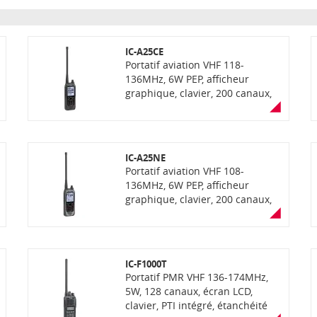
IC-A25CE
Portatif aviation VHF 118-
136MHz, 6W PEP, afficheur
graphique, clavier, 200 canaux,
espacement de 8,33kHz,
étanchéité IP57. Répond à la
norme MIL-STD810G.
IC-A25NE
Portatif aviation VHF 108-
136MHz, 6W PEP, afficheur
graphique, clavier, 200 canaux,
espacement de 8,33kHz,
étanchéité IP57. Avec fonctions
VOR, Bluetooth et navigation
avec GPS intégré. Répond à la
IC-F1000T
norme MIL-STD810G
Portatif PMR VHF 136-174MHz,
5W, 128 canaux, écran LCD,
clavier, PTI intégré, étanchéité