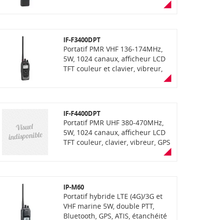
IP67, compatibilité OTAA,
communication mixte
analogique et numérique
(NXDN) pour usage maritime
IF-F3400DPT
embarqué. Livré avec batterie,
Portatif PMR VHF 136-174MHz,
chargeur rapide, clip ceinture,
5W, 1024 canaux, afficheur LCD
antenne courte et antenne
TFT couleur et clavier, vibreur,
longue
GPS et PTI intégrés, fonction
enregistrement de voix, lecteur
carte SD, Bluetooth, étanchéité
IP68 avec fonction "AquaQuake"
IF-F4400DPT
(éjection de l'eau),
Portatif PMR UHF 380-470MHz,
communication mixte
5W, 1024 canaux, afficheur LCD
analogique et numerique NXDN
TFT couleur, clavier, vibreur, GPS
(livré sans antenne et sans
et PTI intégrés, fonction
chargeur)
enregistrement de voix, port
carte SD, Bluetooth, étanchéité
IP68 avec fonction "AquaQuake"
IP-M60
(éjection de l'eau),
Portatif hybride LTE (4G)/3G et
communication mixte
VHF marine 5W, double PTT,
analogique et numerique NXDN,
Bluetooth, GPS, ATIS, étanchéité