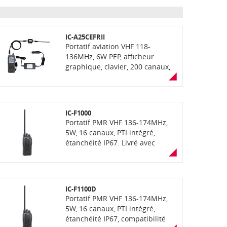
IC-A25CEFRII
Portatif aviation VHF 118-
136MHz, 6W PEP, afficheur
graphique, clavier, 200 canaux,
espacement de 8,33kHz,
étanchéité IP57. Répond à la
norme MIL-STD810G. E/R VHF
certifiée comme radio principale
IC-F1000
embarquée LSA - Approbation
Portatif PMR VHF 136-174MHz,
DSAC/NO 22-044. Livré avec
5W, 16 canaux, PTI intégré,
antenne, filtre antenne réjecteur
étanchéité IP67. Livré avec
FM, batterie, chargeur socle,
chargeur rapide BC-213
cordon allume-cigare et clip
ceinture
IC-F1100D
Portatif PMR VHF 136-174MHz,
5W, 16 canaux, PTI intégré,
étanchéité IP67, compatibilité