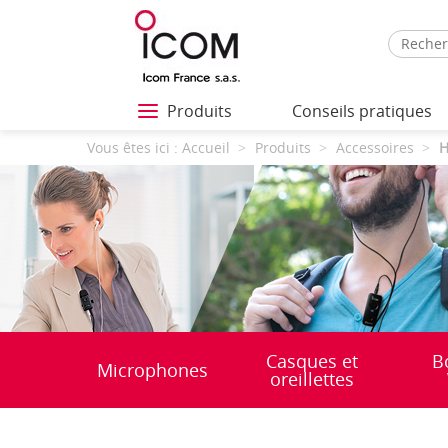
Produits
Conseils pratiques
Vous êtes ici :
Accueil
Produits
Accessoires
H
Casques et
B
Microphones
oreillettes