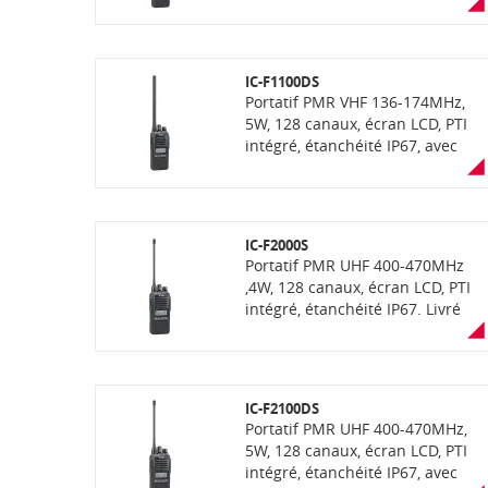
avec chargeur rapide BC-213
l'ANFR. Livré avec antenne, filtre
antenne réjecteur FM, batterie,
chargeur socle, cordon allume-
cigare et clip ceinture
IC-F1100DS
Portatif PMR VHF 136-174MHz,
5W, 128 canaux, écran LCD, PTI
intégré, étanchéité IP67, avec
fonction "AquaQuake" (éjection
de l'eau), compatibilité OTAA,
communication mixte
analogique et numérique NXDN
IC-F2000S
ou dPMR selon la version
Portatif PMR UHF 400-470MHz
,4W, 128 canaux, écran LCD, PTI
intégré, étanchéité IP67. Livré
avec chargeur rapide BC-213
IC-F2100DS
Portatif PMR UHF 400-470MHz,
5W, 128 canaux, écran LCD, PTI
intégré, étanchéité IP67, avec