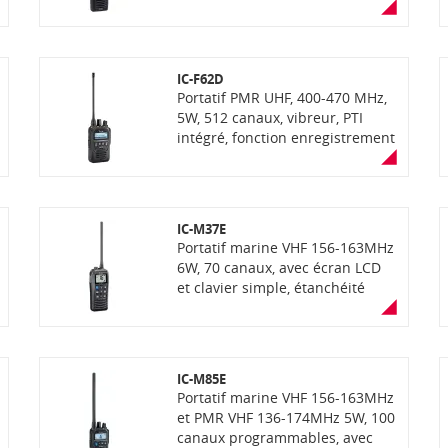
vibreur, GPS et PTI intégrés,
fonction enregistrement de voix,
lecteur carte SD, Bluetooth
(depending the version), UT-134
IC-F62D
connector for AES/DES
Portatif PMR UHF, 400-470 MHz,
encryption (depending the
5W, 512 canaux, vibreur, PTI
version), étanchéité IP68 avec
intégré, fonction enregistrement
fonction "AquaQuake" (éjection
de voix, bluetooth, étanchéité
de l'eau), communication mixte
IP67, communications mixtes
analogique et numerique NXDN
analogiques et numériques
(livré sans antenne et sans
dPMR ou NXDN selon la version
chargeur)
IC-M37E
(livré sans antenne et sans
Portatif marine VHF 156-163MHz
chargeur)
6W, 70 canaux, avec écran LCD
et clavier simple, étanchéité
IP57 (immersion 30min à 1m de
profondeur), robustesse MIL-
STD810G, Float'N Flash, avec
fonction "AquaQuake", double et
IC-M85E
triple veille, historique des 5
Portatif marine VHF 156-163MHz
derniers canaux utilisés pour un
et PMR VHF 136-174MHz 5W, 100
rappel rapide, alarme batterie
canaux programmables, avec
faible. Livré avec batterie,