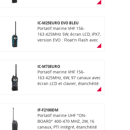
et PTI intégrés, fonction
enregistrement de voix, lecteur
carte SD, Bluetooth (suivant
version), connecteur UT-134
IC-M25EURO EVO BLEU
pour cryptage AES (suivant
Portatif marine VHF 156-
version), étanchéité IP68 avec
163.425MHz 5W, écran LCD, IPX7,
fonction "AquaQuake" (éjection
version EVO : Float'n Flash avec
de l'eau), communication mixte
alarme sonore en cas d'entrée
analogique et numerique NXDN
d'eau ou d'anomalie, mode Eco
(livré sans antenne et sans
avec bascule automatique de la
chargeur)
puissance de 5 W vers 2,5 W
IC-M73EURO
pour économie de batterie et
Portatif marine VHF 156-
autonomie jusqu'à 14h,
163.425MHz, 6W, 97 canaux avec
indicateur de remplacement de
écran LCD et clavier, étanchéité
batterie, nouveau design.
IPX8 (immersion 30min à 1m50
Puissance audio 700mW,
de profondeur), prise
connecteur USB-C, prise
accessoires. Livré avec batterie,
accessoire. Livré avec antenne,
chargeur, antenne et clip
batterie, câble USB-C / USB-A et
IF-F2100DM
ceinture
clip ceinture. Bleu
Portatif marine UHF "ON-
BOARD" 400-470 MHZ, 2W, 16
canaux, PTI intégré, étanchéité