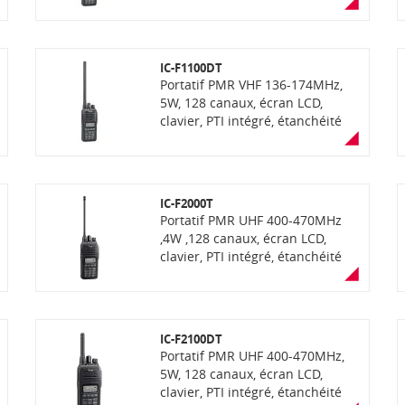
IP67. Livré avec chargeur rapide
BC-213
IC-F1100DT
Portatif PMR VHF 136-174MHz,
5W, 128 canaux, écran LCD,
clavier, PTI intégré, étanchéité
IP67, avec fonction "AquaQuake"
(éjection de l'eau), compatibilité
OTAA, communication mixte
analogique et numérique NXDN
IC-F2000T
ou dPMR selon la version
Portatif PMR UHF 400-470MHz
,4W ,128 canaux, écran LCD,
clavier, PTI intégré, étanchéité
IP67. Livré avec chargeur rapide
BC-213
IC-F2100DT
Portatif PMR UHF 400-470MHz,
5W, 128 canaux, écran LCD,
clavier, PTI intégré, étanchéité