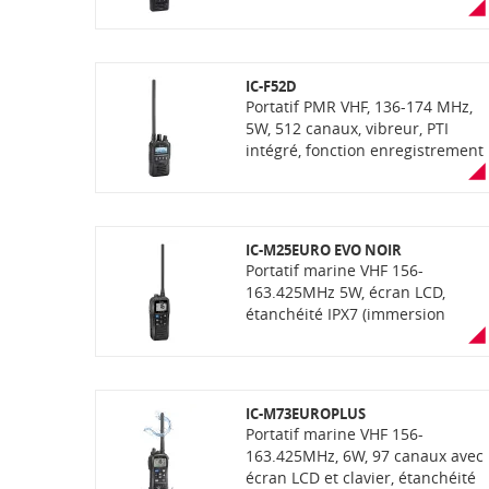
IP68 avec fonction "AquaQuake"
analogique et numerique NXDN
(éjection de l'eau), vibreur, GPS
(livré sans antenne et sans
et PTI intégrés, fonction
chargeur). IHM Croix Rouge
enregistrement de voix, lecteur
Française inclus
IC-F52D
carte SD, Bluetooth,
Portatif PMR VHF, 136-174 MHz,
communication mixte
5W, 512 canaux, vibreur, PTI
analogique et numérique dPMR.
intégré, fonction enregistrement
de voix, bluetooth, étanchéité
IP67, communications mixtes
analogiques et numériques
NXDN (livré sans antenne et
IC-M25EURO EVO NOIR
sans chargeur)
Portatif marine VHF 156-
163.425MHz 5W, écran LCD,
étanchéité IPX7 (immersion
30min à 1m de profondeur),
version EVO : nouveau design,
prise en main optimisée (grip
antidérapant, larges touches...),
IC-M73EUROPLUS
connecteur USB-C, bascule auto.
Portatif marine VHF 156-
de 5W vers 2,5W pour
163.425MHz, 6W, 97 canaux avec
économiser la batterie,
écran LCD et clavier, étanchéité
indicateur de remplacement de