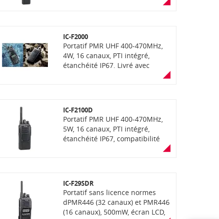
OTAA, communication mixte
analogique et numérique NXDN
ou dPMR selon la version
IC-F2000
Portatif PMR UHF 400-470MHz,
4W, 16 canaux, PTI intégré,
étanchéité IP67. Livré avec
chargeur rapide BC-213
IC-F2100D
Portatif PMR UHF 400-470MHz,
5W, 16 canaux, PTI intégré,
étanchéité IP67, compatibilité
OTAA, communication mixte
analogique et numérique NXDN
ou dPMR selon la version
IC-F29SDR
Portatif sans licence normes
dPMR446 (32 canaux) et PMR446
(16 canaux), 500mW, écran LCD,