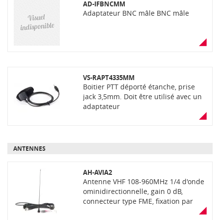
AD-IFBNCMM
Adaptateur BNC mâle BNC mâle
VS-RAPT4335MM
Boitier PTT déporté étanche, prise
jack 3,5mm. Doit être utilisé avec un
adaptateur
ANTENNES
AH-AVIA2
Antenne VHF 108-960MHz 1/4 d'onde
ominidirectionnelle, gain 0 dB,
connecteur type FME, fixation par
perçage. Livrée avec support et 5