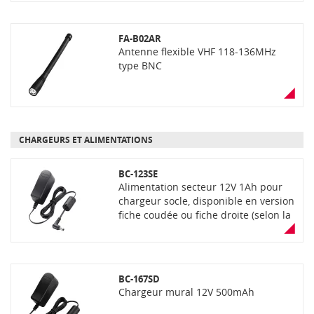
option
FA-B02AR
Antenne flexible VHF 118-136MHz
type BNC
CHARGEURS ET ALIMENTATIONS
BC-123SE
Alimentation secteur 12V 1Ah pour
chargeur socle, disponible en version
fiche coudée ou fiche droite (selon la
version #82 coudée ou #62 droite).
Chargeur non inclus.
BC-167SD
Chargeur mural 12V 500mAh