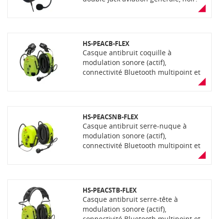
Nécessite un cordon d'adaptation
(non inclus)
HS-PEACB-FLEX
Casque antibruit coquille à
modulation sonore (actif),
connectivité Bluetooth multipoint et
filaire, connecteur 6 broches pour
connexion câble Flex, fonction PTL et
VOX, microphone IP68. Livré avec 2
piles AA non-rechargeable, couleur
HS-PEACSNB-FLEX
jaune
Casque antibruit serre-nuque à
modulation sonore (actif),
connectivité Bluetooth multipoint et
filaire, connecteur 6 broches pour
connexion câble Flex, fonction PTL et
VOX, microphone IP68. Livré avec 2
piles AA non-rechargeable, couleur
HS-PEACSTB-FLEX
jaune
Casque antibruit serre-tête à
modulation sonore (actif),
connectivité Bluetooth multipoint et