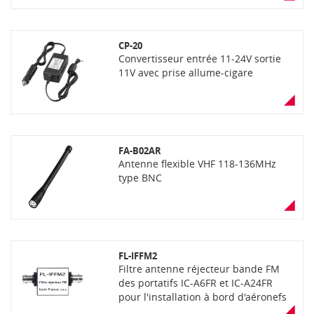
CP-20
Convertisseur entrée 11-24V sortie
11V avec prise allume-cigare
FA-B02AR
Antenne flexible VHF 118-136MHz
type BNC
FL-IFFM2
Filtre antenne réjecteur bande FM
des portatifs IC-A6FR et IC-A24FR
pour l'installation à bord d'aéronefs
(ne peut être vendu séparement)