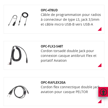
OPC-478UD
Câble de programmation pour radios
à connecteur de type LS, jack 3,5mm
et câble micro USB-B vers USB-A
(OPC-1637B). Peut être utilisé seul
sans autre câble.
OPC-FLX2-S46T
Cordon torsadé double Jack pour
connexion casque antibruit Flex et
portatif Aviation
OPC-RAFLEX2GA
Cordon flex connectique double jack
aviation pour casque PELTOR
HAUT
DE
PAGE