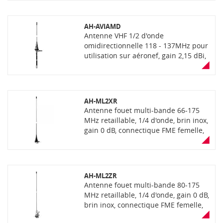
mètres de câble RG58 à prises FME
femelles. Ne convient pas pour un
montage sur aeronef
AH-AVIAMD
Antenne VHF 1/2 d'onde
omidirectionnelle 118 - 137MHz pour
utilisation sur aéronef, gain 2,15 dBi,
connecteur FME. Livrée avec 5
mètres de câble RG58.
AH-ML2XR
Antenne fouet multi-bande 66-175
MHz retaillable, 1/4 d'onde, brin inox,
gain 0 dB, connectique FME femelle,
embase inclinable jusqu'à 30%, câble
en option
AH-ML2ZR
Antenne fouet multi-bande 80-175
MHz retaillable, 1/4 d'onde, gain 0 dB,
brin inox, connectique FME femelle,
embase rotule orientable, câble en