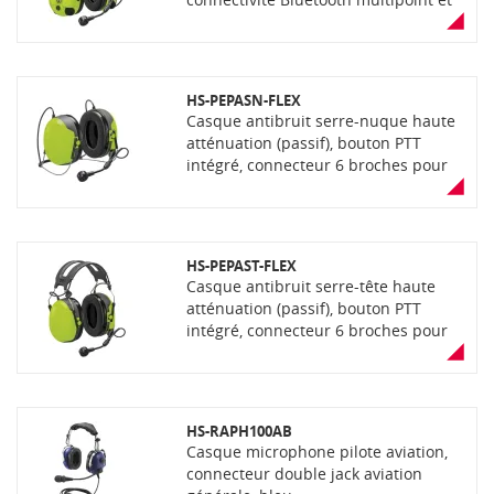
filaire, connecteur 6 broches pour
connexion câble Flex, fonction PTL et
VOX, microphone IP68. Livré avec 2
piles AA non-rechargeable, couleur
HS-PEPASN-FLEX
jaune
Casque antibruit serre-nuque haute
atténuation (passif), bouton PTT
intégré, connecteur 6 broches pour
connexion câble flex, microphone
IP68, couleur jaune
HS-PEPAST-FLEX
Casque antibruit serre-tête haute
atténuation (passif), bouton PTT
intégré, connecteur 6 broches pour
connexion câble flex, microphone
IP68, couleur jaune
HS-RAPH100AB
Casque microphone pilote aviation,
connecteur double jack aviation