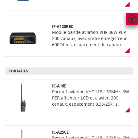
alimentation DC, support
Version TSO/ETSO. Livré avec rack de
microphone, étrier de montage et
montage et certificat FAA FORM
fusible.
8130-3.
IF-A120REC
HAUT
Mobile bande aviation VHF 36W PEP,
DE
200 canaux, avec sortie enregistreur
PAGE
600Ohms, espacement de canaux
8,33 kHz et 25 kHz, afficheur LCD à
matrice active, mode VFO réducteur
de bruit actif, compatible accessoires
sans fil avec platine Bluetooth UT-133
PORTATIFS
en option robustesse MIL-810G,
étancheité IP54
IC-A16E
Portatif aviation VHF 118-136MHz, 6W
PEP, afficheur LCD et clavier, 200
canaux, espacement 8,33/25kHz,
étanchéité IP67/54. Répond à la
norme MIL-810G. Livré avec antenne
flexible VHF, batterie, chargeur (avec
son alimentation secteur, suivant
IC-A25CE
version) et clip ceinture. Fonction
Portatif aviation VHF 118-136MHz, 6W