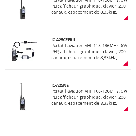
Bluetooth disponible selon la version
PEP, afficheur graphique, clavier, 200
canaux, espacement de 8,33kHz,
étanchéité IP57. Répond à la norme
MIL-STD810G.
IC-A25CEFRII
Portatif aviation VHF 118-136MHz, 6W
PEP, afficheur graphique, clavier, 200
canaux, espacement de 8,33kHz,
étanchéité IP57. Répond à la norme
MIL-STD810G. E/R VHF certifiée
comme radio principale embarquée
LSA - Approbation DSAC/NO 22-044.
IC-A25NE
Livré avec antenne, filtre antenne
Portatif aviation VHF 108-136MHz, 6W
réjecteur FM, batterie, chargeur
PEP, afficheur graphique, clavier, 200
socle, cordon allume-cigare et clip
canaux, espacement de 8,33kHz,
ceinture
étanchéité IP57. Avec fonctions VOR,
Bluetooth et navigation avec GPS
intégré. Répond à la norme MIL-
STD810G