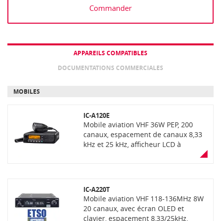
Commander
APPAREILS COMPATIBLES
DOCUMENTATIONS COMMERCIALES
MOBILES
IC-A120E
Mobile aviation VHF 36W PEP, 200
canaux, espacement de canaux 8,33
kHz et 25 kHz, afficheur LCD à
matrice active, mode VFO réducteur
de bruit actif, compatible accessoires
sans fil avec platine Bluetooth UT-133
en option robustesse MIL-810G,
IC-A220T
étancheité IP54. Pour communication
Mobile aviation VHF 118-136MHz 8W
"sol-air" sur les zones
20 canaux, avec écran OLED et
aeroportuaires. Livré avec câble
clavier, espacement 8,33/25kHz.