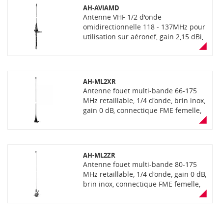
montage sur aeronef
AH-AVIAMD
Antenne VHF 1/2 d'onde
omidirectionnelle 118 - 137MHz pour
utilisation sur aéronef, gain 2,15 dBi,
connecteur FME. Livrée avec 5
mètres de câble RG58.
AH-ML2XR
Antenne fouet multi-bande 66-175
MHz retaillable, 1/4 d'onde, brin inox,
gain 0 dB, connectique FME femelle,
embase inclinable jusqu'à 30%, câble
en option
AH-ML2ZR
Antenne fouet multi-bande 80-175
MHz retaillable, 1/4 d'onde, gain 0 dB,
brin inox, connectique FME femelle,
embase rotule orientable, câble en
option