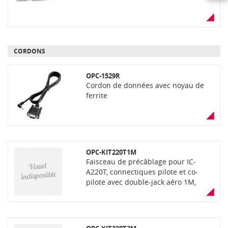
HAUT
DE
PAGE
CORDONS
OPC-1529R
Cordon de données avec noyau de
ferrite
OPC-KIT220T1M
Faisceau de précâblage pour IC-
A220T, connectiques pilote et co-
pilote avec double-jack aéro 1M,
précâblage PTT 2,5M. Utilisation
réservée aux ULM