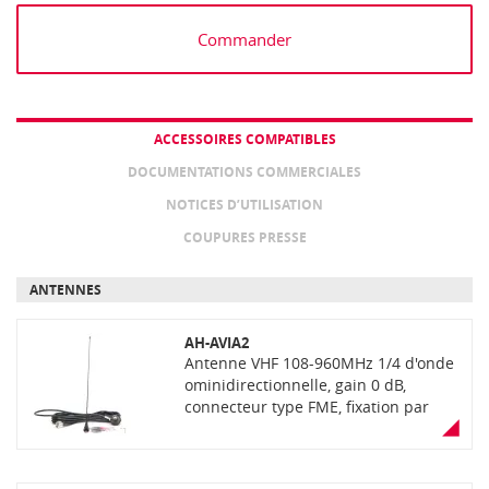
Commander
ACCESSOIRES COMPATIBLES
DOCUMENTATIONS COMMERCIALES
NOTICES D’UTILISATION
COUPURES PRESSE
ANTENNES
AH-AVIA2
Antenne VHF 108-960MHz 1/4 d'onde
ominidirectionnelle, gain 0 dB,
connecteur type FME, fixation par
perçage. Livrée avec support et 5
mètres de câble RG58 à prises FME
femelles. Ne convient pas pour un