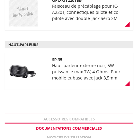
OPC-KIT220T3M
Faisceau de précâblage pour IC-
A220T, connectiques pilote et co-
pilote avec double-jack aéro 3M,
précâblage PTT 2,5M. Utilisation
réservée aux ULM
HAUT-PARLEURS
SP-35
Haut-parleur externe noir, 5W
puissance max 7W, 4 Ohms. Pour
mobile et base avec jack 3,5mm.
Livré avec 2m de câble
ACCESSOIRES COMPATIBLES
DOCUMENTATIONS COMMERCIALES
NOTICES D’UTILISATION