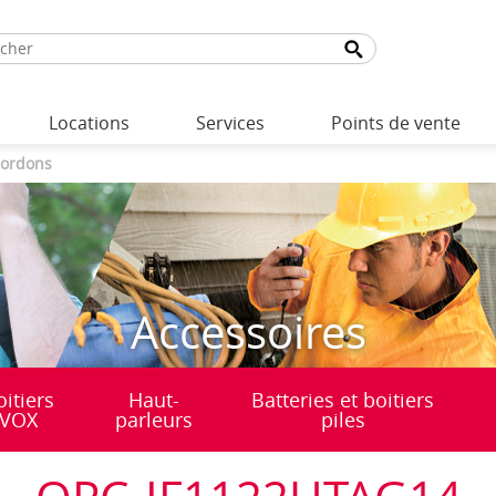
Locations
Services
Points de vente
ordons
Accessoires
oitiers
Haut-
Batteries et boitiers
VOX
parleurs
piles