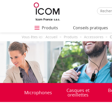
Produits
Conseils pratiques
Vous êtes ici :
Accueil
Produits
Accessoires
C
Casques et
B
Microphones
oreillettes