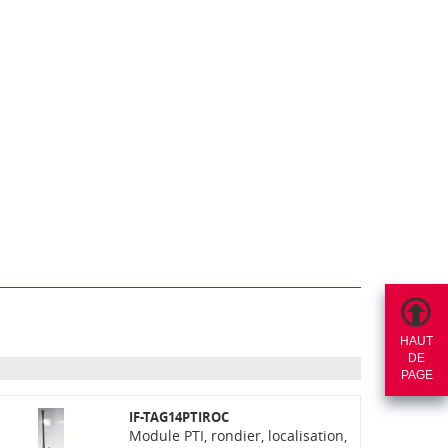
HAUT
DE
PAGE
IF-TAG14PTIROC
Module PTI, rondier, localisation,