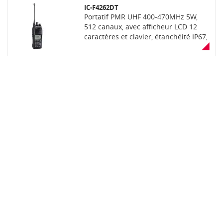
IC-F4262DT
Portatif PMR UHF 400-470MHz 5W,
512 canaux, avec afficheur LCD 12
caractères et clavier, étanchéité IP67,
GPS et PTI intégrés, communication
mixte analogique et numérique
dPMR