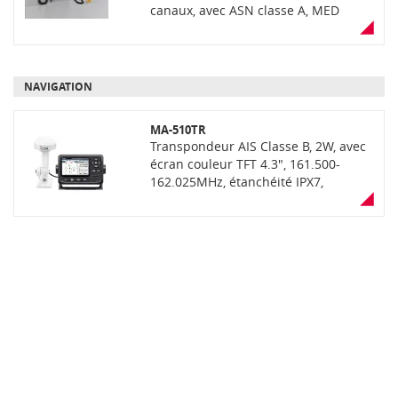
canaux, avec ASN classe A, MED
(Wheel Mark), étanchéité IPX7
(immersion 30min à 1m de
profondeur), large écran LCD couleur
et clavier. Livré avec convertisseur
NAVIGATION
PS-310 24V-12V masse isolée et
combiné HS-98
MA-510TR
Transpondeur AIS Classe B, 2W, avec
écran couleur TFT 4.3", 161.500-
162.025MHz, étanchéité IPX7,
compatible NMEA2000/0183-HS,
sortie AIS directement sur micro-USB,
calculateur anti-collision avec alarme
sonore, alarme de dérive au
mouillage, possibilité appel ASN via
VHF compatible, alimentation 10-30V.
Livré avec antenne GNSS (GPS,
GLONASS), câble d'alimentation et
support de montage