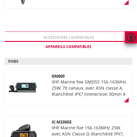
ACCESSOIRES COMPATIBLES
APPAREILS COMPATIBLES
HAUT
DE
PAGE
FIXES
GM600
VHF Marine fixe GMDSS 156-163MHz
25W, 70 canaux, avec ASN classe A,
étanchéité IPX7 (immersion 30min à
1m de profondeur), large écran LCD
couleur et clavier
IC-M330GE
VHF Marine fixe 156-163MHz 25W,
avec ASN Classe D, étanchéité IPX7,