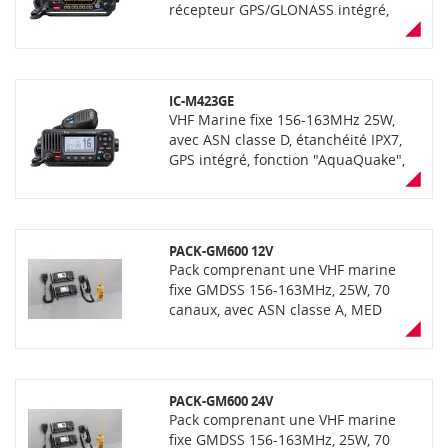
récepteur GPS/GLONASS intégré,
70dB, "AquaQuake" (éjection de
l'eau), noire. Livrée avec antenne GPS
externe pour récepteur GNSS
IC-M423GE
VHF Marine fixe 156-163MHz 25W,
avec ASN classe D, étanchéité IPX7,
GPS intégré, fonction "AquaQuake",
réducteur de bruit actif, noire. Livrée
avec microphone haut-parleur et
antenne patch GPS externe pour
pour récepteur GNSS
PACK-GM600 12V
Pack comprenant une VHF marine
fixe GMDSS 156-163MHz, 25W, 70
canaux, avec ASN classe A, MED
(Wheel Mark), étanchéité IPX7
(immersion 30min à 1m de
profondeur), large écran LCD couleur
et clavier. Livré avec convertisseur
PACK-GM600 24V
PS-310 12V-12V masse isolée et
Pack comprenant une VHF marine
combiné HS-98
fixe GMDSS 156-163MHz, 25W, 70