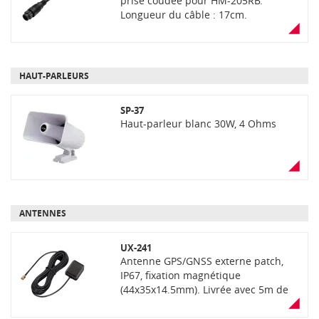
prise coudée pour HM-205RB.
Longueur du câble : 17cm.
HAUT-PARLEURS
SP-37
Haut-parleur blanc 30W, 4 Ohms
ANTENNES
UX-241
Antenne GPS/GNSS externe patch,
IP67, fixation magnétique
(44x35x14.5mm). Livrée avec 5m de
câble coaxial RG-174, connecteur
SMA mâle.