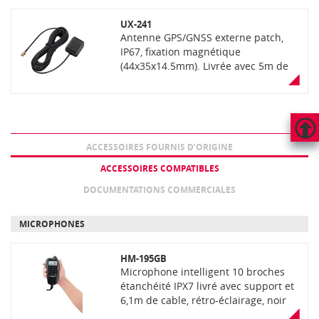
UX-241
Antenne GPS/GNSS externe patch,
IP67, fixation magnétique
(44x35x14.5mm). Livrée avec 5m de
câble coaxial RG-174, connecteur
SMA mâle.
ACCESSOIRES FOURNIS D’ORIGINE
HAUT
DE
ACCESSOIRES COMPATIBLES
PAGE
DOCUMENTATIONS COMMERCIALES
MICROPHONES
HM-195GB
Microphone intelligent 10 broches
étanchéité IPX7 livré avec support et
6,1m de cable, rétro-éclairage, noir