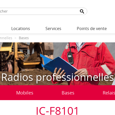
Locations
Services
Points de vente
nnelles
Bases
Radios professionnelles
Mobiles
Bases
Relai
IC-F8101