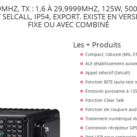
99MHZ, TX : 1,6 À 29,9999MHZ, 125W, 5
T SELCALL, IP54, EXPORT. EXISTE EN VE
FIXE OU AVEC COMBINÉ
Les + Produits
Compact, robuste (MIL-S
ALE (établissement autom
Appel sélectif (Selcall)
Fonction BITE (auto-test i
Émission puissante à 12
Fonction Clear Talk
Fonction de coupure aud
Traitement numérique du
Connexion récepteur GPS
Port USB pour connexion