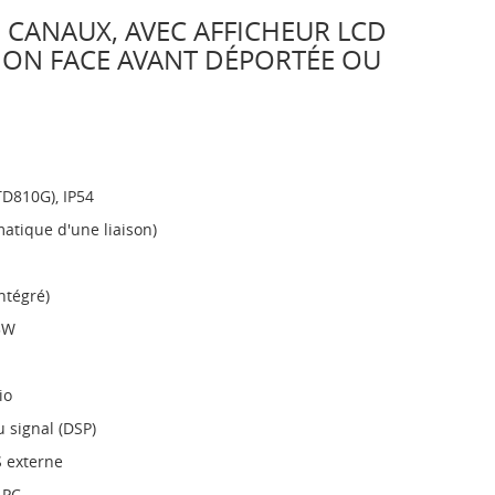
00 CANAUX, AVEC AFFICHEUR LCD
RSION FACE AVANT DÉPORTÉE OU
TD810G), IP54
atique d'une liaison)
ntégré)
5W
io
 signal (DSP)
 externe
 PC