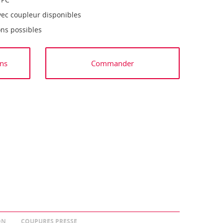
vec coupleur disponibles
ns possibles
ns
Commander
ON
COUPURES PRESSE