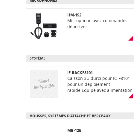
MICROPHONES
HM-192
Microphone avec commandes
déportées
SYSTÈME
IF-RACKF8101
Caisson 3U durci pour IC-F8101
pour un déploiement
rapide.Equipé avec alimentation
220V avec back-up batterie 12V (
livré sans batterie). Poignées
encastrées à usage intensif,
capots avant et arrière
HOUSSES, SYSTÈMES D'ATTACHE ET BERCEAUX
étanches.
MB-126