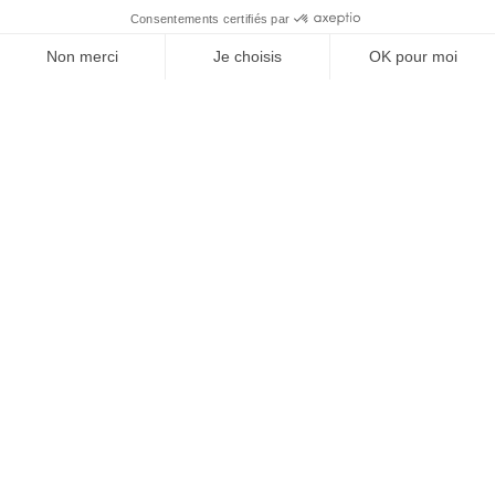
«
1
2
3
»
Restez informé !
Abonnez-vous à la newsletter et
recevez toutes les actualités d’ICOM France
OK
MENTIONS LÉGALES
VIE PRIVÉE