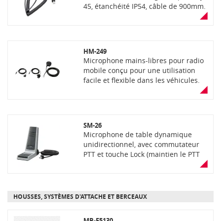
45, étanchéité IP54, câble de 900mm.
HM-249
Microphone mains-libres pour radio
mobile conçu pour une utilisation
facile et flexible dans les véhicules.
Le kit comprend un large PTT
principal avec câble de connexion à
la radio en RJ-45 de 2,5m de
longueur, un commutateur PTT
SM-26
distant avec câble de connexion de
Microphone de table dynamique
2,5m et un microphone avec câble de
unidirectionnel, avec commutateur
connexion de 2,5m.
PTT et touche Lock (maintien le PTT
enfoncé), connecteur modulaire 8
broches (RJ45)
HOUSSES, SYSTÈMES D'ATTACHE ET BERCEAUX
MB-F5130