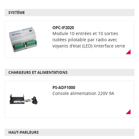
SYSTÈME
OPC-IF2020
Module 10 entrées et 10 sorties
isolées pilotable par radio avec
voyants d'etat (LED) Iinterface serie
compatible RS232 et TTL Montage
mural ou rail DIN
CHARGEURS ET ALIMENTATIONS
PS-ADF1000
Console alimentation 220V 9A
HAUT-PARLEURS