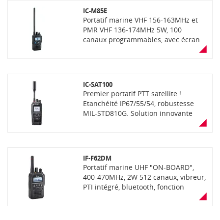
la version (livré sans antenne et sans
IC-M85E
chargeur)
Portatif marine VHF 156-163MHz et
PMR VHF 136-174MHz 5W, 100
canaux programmables, avec écran
LCD, étanchéité IP67 (immersion
30min à 1m de profondeur),
robustesse MIL-STD810G, fonction
"AquaQuake", puissance audio de
IC-SAT100
700mW, CTCSS/DTCS, brouilleur de
Premier portatif PTT satellite !
communications 32 codes. Livré avec
Etanchéité IP67/55/54, robustesse
batterie, chargeur, antenne et clip
MIL-STD810G. Solution innovante
ceinture
développée par ICOM en partenariat
avec IRIDIUM : communications PTT
individuelles et de groupe dans le
monde entier via la constellation de
IF-F62DM
satellites d’IRIDIUM. Connexion fiable
Portatif marine UHF "ON-BOARD",
et stable garantie notamment en cas
400-470MHz, 2W 512 canaux, vibreur,
de catastrophe naturelle, gestion de
PTI intégré, bluetooth, fonction
crise et perturbation des réseaux de
enregistrement de voix, étanchéité
communication terrestre. Adapté
IP67 communication mixte
pour une utilisation dans les zones
analogique & numérique (NXDN ou