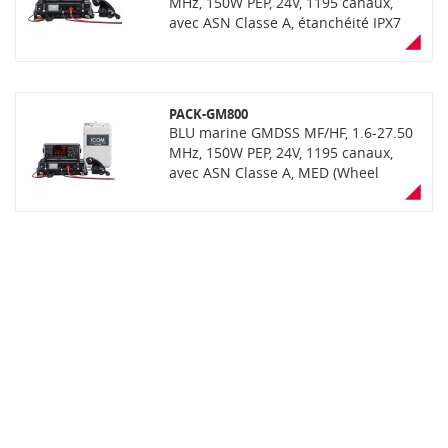
MHz, 150W PEP, 24V, 1195 canaux,
avec ASN Classe A, étanchéité IPX7
de la face avant (immersion 30min à
1m de profondeur), écran LCD
couleur et clavier
PACK-GM800
BLU marine GMDSS MF/HF, 1.6-27.50
MHz, 150W PEP, 24V, 1195 canaux,
avec ASN Classe A, MED (Wheel
Mark), étanchéité IPX7 de la face
avant (immersion 30min à 1m de
profondeur), écran LCD couleur et
clavier