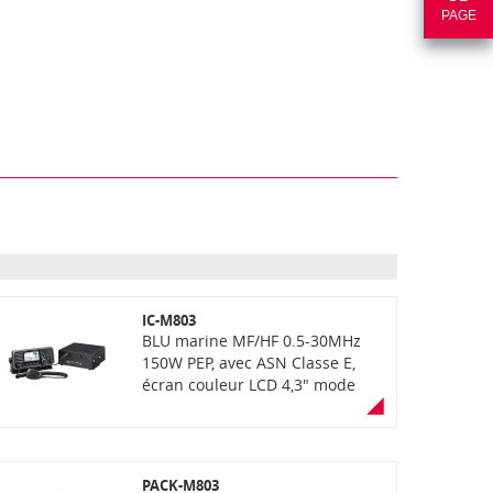
PAGE
IC-M803
BLU marine MF/HF 0.5-30MHz
150W PEP, avec ASN Classe E,
écran couleur LCD 4,3" mode
jour/nuit, étanchéité IPX7 (pour
le controleur), récepteur GPS
intégré, canaux d'urgence
indépendants, connectivité
PACK-M803