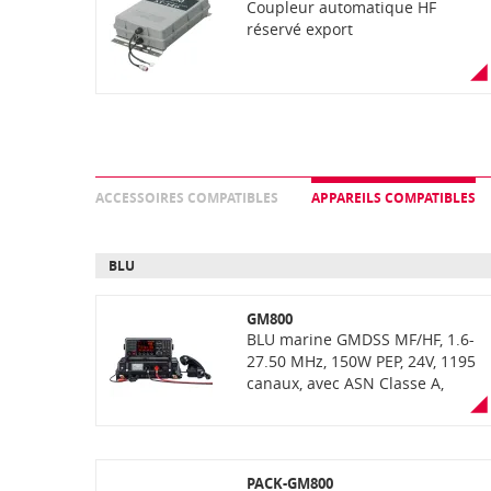
Coupleur automatique HF
réservé export
ACCESSOIRES COMPATIBLES
APPAREILS COMPATIBLES
BLU
GM800
BLU marine GMDSS MF/HF, 1.6-
27.50 MHz, 150W PEP, 24V, 1195
canaux, avec ASN Classe A,
étanchéité IPX7 de la face avant
(immersion 30min à 1m de
profondeur), écran LCD couleur
et clavier
PACK-GM800