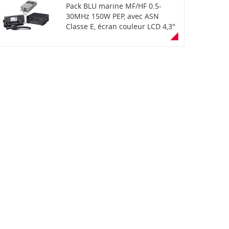
NMEA0183, pupitre de contrôle
Pack BLU marine MF/HF 0.5-
déporté 12V. Livrée avec
30MHz 150W PEP, avec ASN
antenne GPS externe pour
Classe E, écran couleur LCD 4,3"
récepteur GNSS et 5m de câble,
mode jour/nuit, étanchéité IPX7
télécommande et 5m de câble,
(pour le controleur), récepteur
microphone et support, kit de
GPS intégré, fonction
montage et câble
enregistrement de voix
d'alimentation. Réservé Export
automatique, canaux d'urgence
indépendants, connectivité
NMEA0183, 12V pupitre de
contrôle déporté. Livré avec
coupleur d'antenne
automatique AT-140, antenne
GPS externe pour récepteur
GNSS et 5m de câble,
télécommande et 5m de câble,
microphone et support, kit
support de montage et câble
d'alimentation DC. Réservé
export