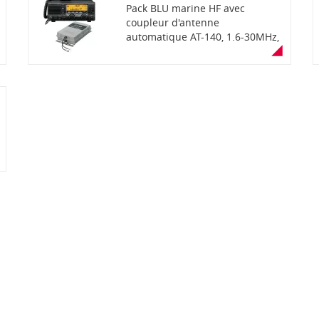
Pack BLU marine HF avec
coupleur d'antenne
automatique AT-140, 1.6-30MHz,
150W PEP haut de gamme,
simple et robuste, utilisation
mixte plaisance et
professionnel. Réservé export.