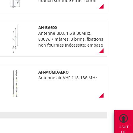
fixation sur tube étrier fourni
AH-BA600
Antenne BLU, 1,6 à 30MHz,
800W, 7 mètres, 3 brins, fixations
non fournies (nécessite: embase
de fixation MB-BA15 et fixation
latérale MB-BA20)
AH-MOMDAERO
Antenne air VHF 118-136 MHz
HAUT
DE