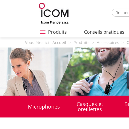
Produits
Conseils pratiques
Vous êtes ici :
Accueil
Produits
Accessoires
C
Casques et
B
Microphones
oreillettes