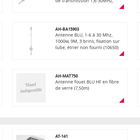
de transmission 1,6-30MHz,
réception avec transformateur
(non inclus)
AH-BA15903
Antenne BLU, 1-6 à 30 Mhz,
1000w, 9M, 3 brins, fixation sur
tube, étrier non fourni (10650)
AH-MAT750
Antenne fouet BLU HF en fibre
de verre (7,50m)
AT-141