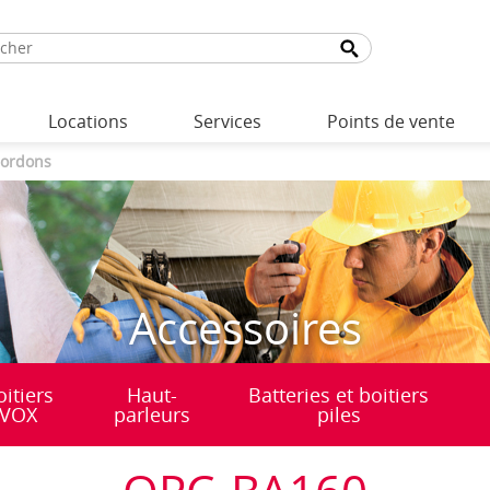
Locations
Services
Points de vente
ordons
Accessoires
oitiers
Haut-
Batteries et boitiers
VOX
parleurs
piles