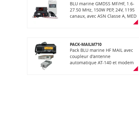
BLU marine GMDSS MF/HF, 1.6-
27.50 MHz, 150W PEP, 24V, 1195
canaux, avec ASN Classe A, MED
(Wheel Mark), étanchéité IPX7 de
la face avant (immersion 30min
à 1m de profondeur), écran LCD
couleur et clavier
PACK-MAILM710
Pack BLU marine HF MAIL avec
coupleur d'antenne
automatique AT-140 et modem
PACTOR III PRO USB, 1.6-30MHz
150W PEP haut de gamme,
simple et robuste, utilisation
mixte plaisance et
professionnel, e-mail, etc.
Réservé export.