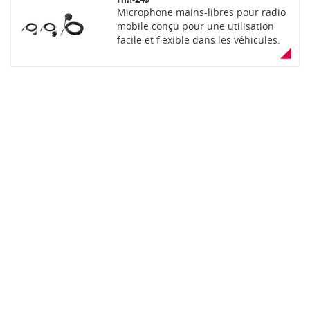
Microphone mains-libres pour radio
mobile conçu pour une utilisation
facile et flexible dans les véhicules.
Le kit comprend un large PTT
principal avec câble de connexion à
la radio en RJ-45 de 2,5m de
longueur, un commutateur PTT
distant avec câble de connexion de
2,5m et un microphone avec câble de
connexion de 2,5m.