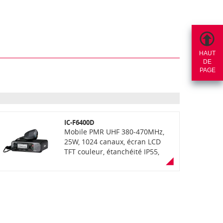
HAUT
DE
PAGE
IC-F6400D
Mobile PMR UHF 380-470MHz,
25W, 1024 canaux, écran LCD
TFT couleur, étanchéité IP55,
fonction "AquaQuake" (éjection
de l'eau) enregistrement de voix,
lecteur carte SD, Bluetooth,
récepteur GPS, face avant
détachable (en option),
communication mixte
analogique et numérique NXDN