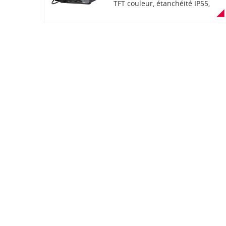
TFT couleur, étanchéité IP55,
fonction "AquaQuake" (éjection
de l'eau) enregistrement de voix,
lecteur carte SD, Bluetooth,
récepteur GPS, face avant
détachable (en option),
communication mixte
analogique et numérique dPMR