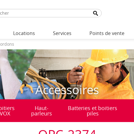
Locations
Services
Points de vente
ordons
Accessoires
oitiers
Haut-
Batteries et boitiers
VOX
parleurs
piles