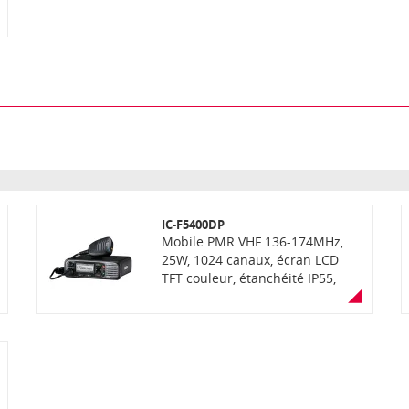
IC-F5400DP
Mobile PMR VHF 136-174MHz,
25W, 1024 canaux, écran LCD
TFT couleur, étanchéité IP55,
fonction "AquaQuake" (éjection
de l'eau) enregistrement de voix,
lecteur carte SD, Bluetooth,
récepteur GPS, face avant
détachable (en option),
communication mixte
analogique et numérique dPMR