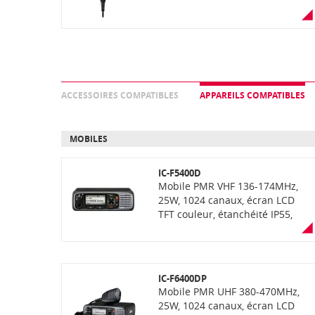
ACCESSOIRES COMPATIBLES
APPAREILS COMPATIBLES
MOBILES
IC-F5400D
Mobile PMR VHF 136-174MHz,
25W, 1024 canaux, écran LCD
TFT couleur, étanchéité IP55,
fonction "AquaQuake" (éjection
de l'eau) enregistrement de voix,
lecteur carte SD, Bluetooth,
récepteur GPS, face avant
IC-F6400DP
détachable (en option),
Mobile PMR UHF 380-470MHz,
communication mixte
25W, 1024 canaux, écran LCD
analogique et numérique NXDN