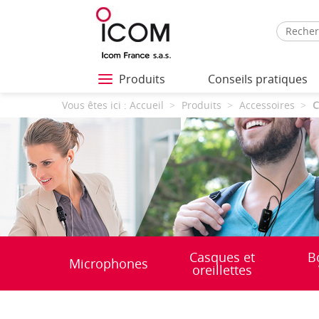
Produits
Conseils pratiques
Vous êtes ici :
Accueil
Produits
Accessoires
C
Casques et
B
Microphones
oreillettes