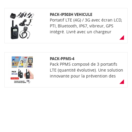
client
PACK-IP503H VEHICULE
Portatif LTE (4G) / 3G avec écran LCD,
PTI, Bluetooth, IP67, vibreur, GPS
intégré. Livré avec un chargeur
bluetooth BC-218, un micro pour
chargeur HM-215, un cordon allume-
cigare CP-23L, un support de fixation
avec ventouse MBF-1 et un support
PACK-PPMS-4
de montage pour chargeur MBA-7.
Pack PPMS composé de 3 portatifs
Version fonctionnant avec une SIM
LTE (quantité évolutive). Une solution
multi-opérateurs (fournie en
innovante pour la prévention des
complément) sur réseau de
risques et la gestion de la sécurité à
communication opéré sécurisé
l'échelle intercommunale. Dispositif
d'alerte et d'appel de détresse avec
une couverture quasiment illimitée
et une mise en place très simple et
quasi immédiate. Diffusion de
consignes sur dispositifs sonores
existants en option