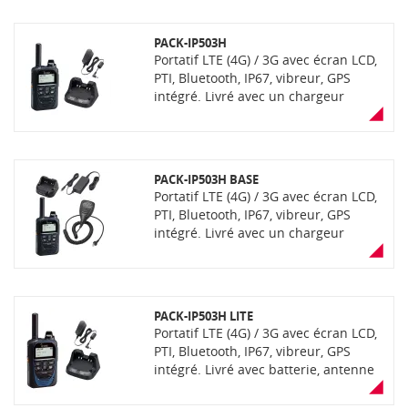
textes, vibreur, deux emplacements
carte SIM, protocole de sécurité
PACK-IP503H
réseau WPA3-Enterprise, qualité
Portatif LTE (4G) / 3G avec écran LCD,
audio supérieure (HP 1000mW),
PTI, Bluetooth, IP67, vibreur, GPS
charge par USB-C. Sécurité avancée
intégré. Livré avec un chargeur
de l'utilisateur avec alarme, PTI, Lone
rapide BC-202IP2. Version
Worker et GPS intégré. Dans le mode
fonctionnant avec une SIM multi-
LTE, fonctionne avec une SIM multi-
opérateurs (fournie en complément)
opérateurs (fournie en complément)
sur réseau de communication opéré
sur réseau de communication opéré
PACK-IP503H BASE
sécurisé
sécurisé. Livré avec batterie,
Portatif LTE (4G) / 3G avec écran LCD,
antenne, câble USB-C/USB-A, clip
PTI, Bluetooth, IP67, vibreur, GPS
ceinture et dragonne.
intégré. Livré avec un chargeur
bluetooth BC-218 et un micro pour
chargeur HM-215. Version
fonctionnant avec une SIM multi-
opérateurs (fournie en complément)
PACK-IP503H LITE
sur réseau de communication opéré
Portatif LTE (4G) / 3G avec écran LCD,
sécurisé
PTI, Bluetooth, IP67, vibreur, GPS
intégré. Livré avec batterie, antenne
et chargeur rapide BC-202IP2.
Version fonctionnant avec carte SIM