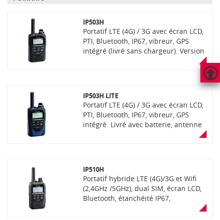
IP503H
Portatif LTE (4G) / 3G avec écran LCD,
PTI, Bluetooth, IP67, vibreur, GPS
intégré (livré sans chargeur). Version
fonctionnant avec une SIM multi-
opérateurs (fournie en complément)
sur réseau de communication opéré
HAUT
sécurisé
IP503H LITE
DE
Portatif LTE (4G) / 3G avec écran LCD,
PAGE
PTI, Bluetooth, IP67, vibreur, GPS
intégré. Livré avec batterie, antenne
et clip ceinture (sans chargeur).
Version fonctionnant avec carte SIM
client
IP510H
Portatif hybride LTE (4G)/3G et Wifi
(2,4GHz /5GHz), dual SIM, écran LCD,
Bluetooth, étanchéité IP67,
robustesse MIL-STD810G, VOX
intégré, enregistreur, messages