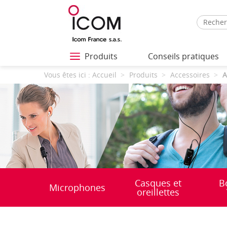
Produits
Conseils pratiques
Vous êtes ici :
Accueil
Produits
Accessoires
A
Casques et
B
Microphones
oreillettes