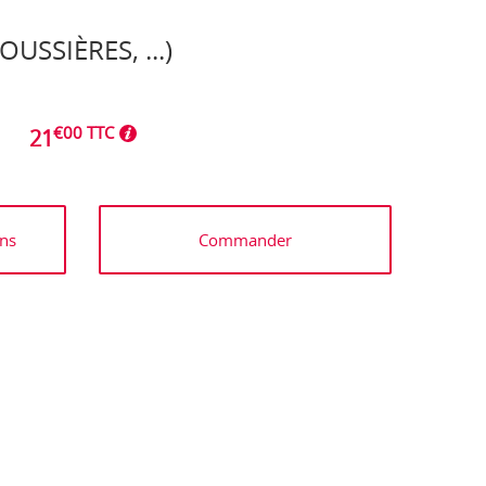
USSIÈRES, ...)
€00 TTC
21
ns
Commander