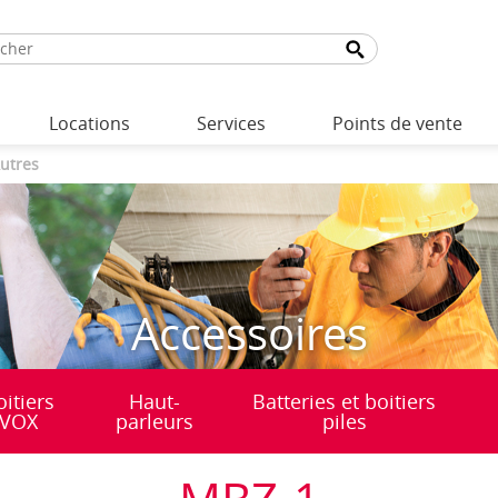
Locations
Services
Points de vente
utres
Accessoires
oitiers
Haut-
Batteries et boitiers
VOX
parleurs
piles