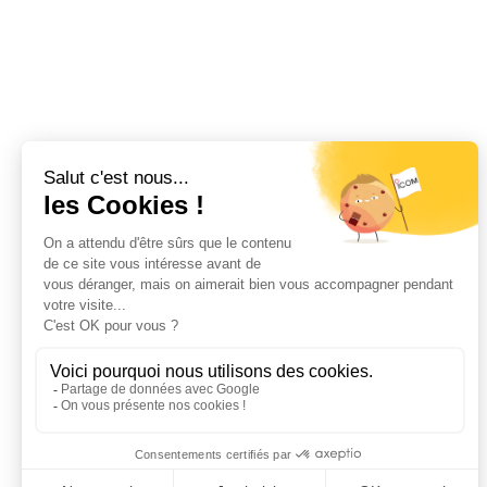
souhaitée. Livré complet avec
antenne satellite, chargeur,
batterie et clip ceinture.