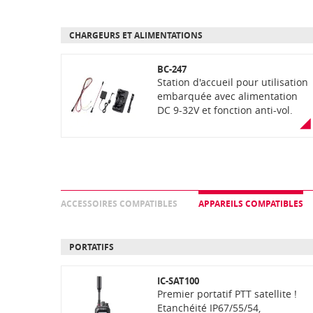
CHARGEURS ET ALIMENTATIONS
BC-247
Station d'accueil pour utilisation
embarquée avec alimentation
DC 9-32V et fonction anti-vol.
Livrée sans kit de fixation (pas
de vis au standard AMPS ou
UNC), ni antenne. Câble
adaptateur CC (environ 30 cm)
et câble CC avec câble
d'avertisseur sonore et câble
ACCESSOIRES COMPATIBLES
APPAREILS COMPATIBLES
d'allumage (environ 3 m) inclus.
PORTATIFS
IC-SAT100
Premier portatif PTT satellite !
Etanchéité IP67/55/54,