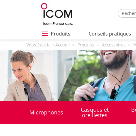
Produits
Conseils pratiques
Vous êtes ici :
Accueil
Produits
Accessoires
H
Casques et
B
Microphones
oreillettes