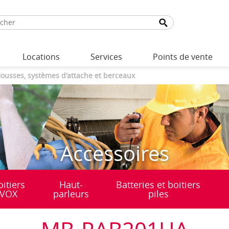
Locations
Services
Points de vente
ousses, systèmes d'attache et berceaux
Accessoires
oitiers
Haut-
Batteries et boitiers
VOX
parleurs
piles