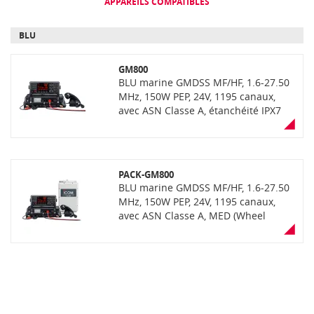
APPAREILS COMPATIBLES
BLU
GM800
BLU marine GMDSS MF/HF, 1.6-27.50
MHz, 150W PEP, 24V, 1195 canaux,
avec ASN Classe A, étanchéité IPX7
de la face avant (immersion 30min à
1m de profondeur), écran LCD
couleur et clavier
PACK-GM800
BLU marine GMDSS MF/HF, 1.6-27.50
MHz, 150W PEP, 24V, 1195 canaux,
avec ASN Classe A, MED (Wheel
Mark), étanchéité IPX7 de la face
avant (immersion 30min à 1m de
profondeur), écran LCD couleur et
clavier