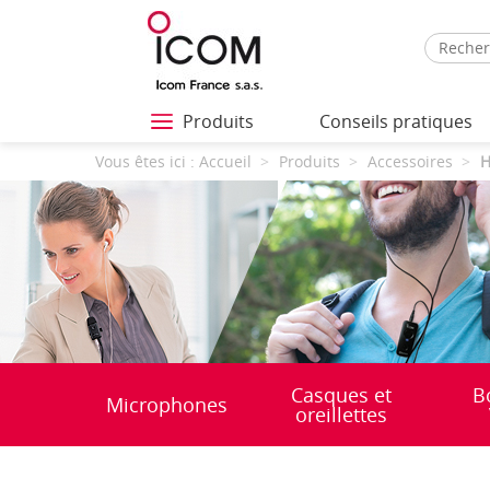
Produits
Conseils pratiques
Vous êtes ici :
Accueil
Produits
Accessoires
H
Casques et
B
Microphones
oreillettes