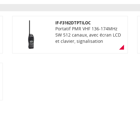
IF-F3162DTPTILOC
Portatif PMR VHF 136-174MHz
5W 512 canaux, avec écran LCD
et clavier, signalisation
numérique, fonctions PTI et
localisation par bornes actives