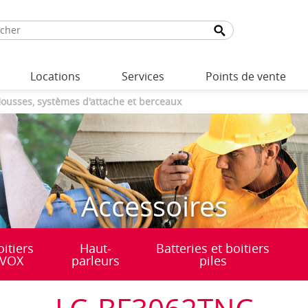
Locations
Services
Points de vente
ousses, systèmes d'attache et berceaux
Accessoires
oitiers
Haut-
Batteries et boitiers
VOX
parleurs
piles