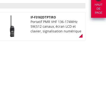
HAUT
DE
PAGE
IF-F3162DTPTIRO
Portatif PMR VHF 136-174MHz
5W,512 canaux, écran LCD et
clavier, signalisation numérique
avec fonctions PTI et rondier