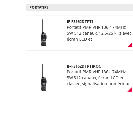
PORTATIFS
IF-F3162DTPTI
Portatif PMR VHF 136-174MHz
5W 512 canaux, 12,5/25 kHz avec
écran LCD et
clavier,signalisation numérique
avec fonction PTI
IF-F3162DTPTIROC
Portatif PMR VHF 136-174MHz
5W,512 canaux, écran LCD et
clavier, signalisation numérique
avec fonctions PTI, localisation
par bornes actives et Rondier