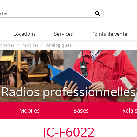
Locations
Services
Points de vente
nnelles
Mobiles
Analogiques
Radios professionnelles
Mobiles
Bases
Relai
IC-F6022