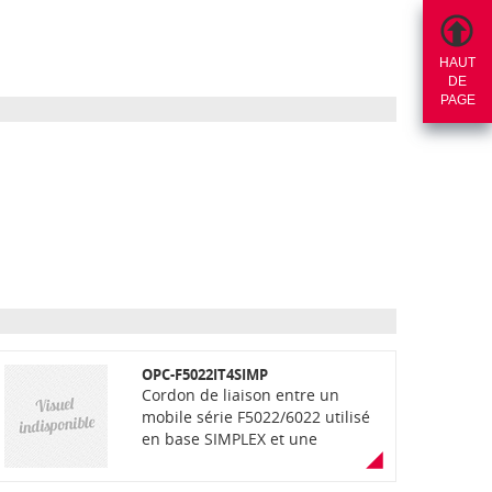
HAUT
DE
PAGE
OPC-F5022IT4SIMP
Cordon de liaison entre un
mobile série F5022/6022 utilisé
en base SIMPLEX et une
interface en boîtier IF-IT4BT#04
,#05 ou #06