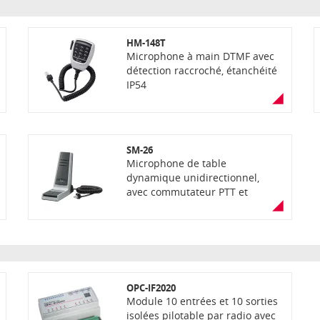
HM-148T
Microphone à main DTMF avec
détection raccroché, étanchéité
IP54
SM-26
Microphone de table
dynamique unidirectionnel,
avec commutateur PTT et
touche Lock (maintien le PTT
enfoncé), connecteur modulaire
8 broches (RJ45)
OPC-IF2020
Module 10 entrées et 10 sorties
isolées pilotable par radio avec