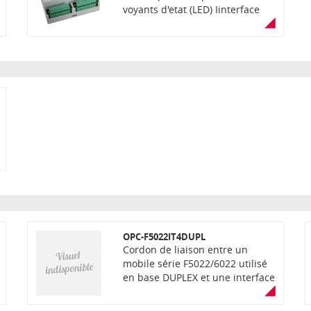
voyants d'etat (LED) Iinterface
serie compatible RS232 et TTL
Montage mural ou rail DIN
OPC-F5022IT4DUPL
Cordon de liaison entre un
mobile série F5022/6022 utilisé
en base DUPLEX et une interface
en boîtier IF-IT4BT#04 ,#05 ou
#06