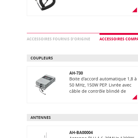
ACCESSOIRES FOURNIS D’ORIGINE
ACCESSOIRES COMPA
COUPLEURS
AH-730
Boite d'accord automatique 1,8 à
50 MHz, 150W PEP. Livrée avec
câble de contrôle blindé de
10m, kit de montage (étriers en
U et plaques) et capuchon
étanche.
ANTENNES
AH-BA00004