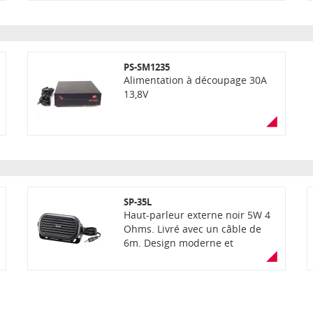
accessoire 8 broches d'un autre
transceiver ICOM)
PS-SM1235
Alimentation à découpage 30A
13,8V
SP-35L
Haut-parleur externe noir 5W 4
Ohms. Livré avec un câble de
6m. Design moderne et
compact.