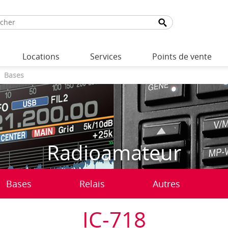
Locations
Services
Points de vente
Bases
Radioamateur
Bases
Relais
Autres
IC-718