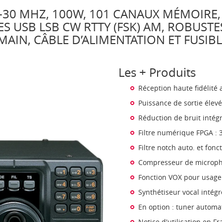
30 MHZ, 100W, 101 CANAUX MÉMOIRE, 
S USB LSB CW RTTY (FSK) AM, ROBUSTES
AIN, CÂBLE D’ALIMENTATION ET FUSIB
Les + Produits
Réception haute fidélité 
Puissance de sortie élev
Réduction de bruit intég
Filtre numérique FPGA : 
Filtre notch auto. et fonc
Compresseur de micropho
Fonction VOX pour usage
Synthétiseur vocal intégr
En option : tuner automa
Notice d'utilisation en Fr