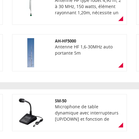
Antenne HF type fouet 4,90 m, 2
à 30 MHz, 150 watts, élément
rayonnant 1,20m, nécessite un
coupleur antenne, livrée en 3
sections
AH-HF5000
Antenne HF 1,6-30MHz auto
portante 5m
SM-50
Microphone de table
dynamique avec interrupteurs
[UP/DOWN] et fonction de
coupure basse, 8 broches
(nécessite un adaptateur prise
micro 8 broches)