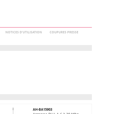
NOTICES D’UTILISATION
COUPURES PRESSE
AH-BA15903