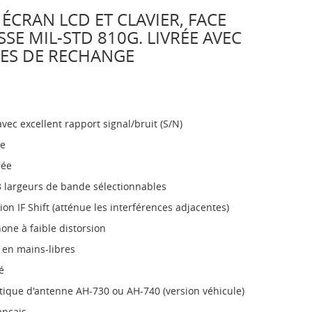
ÉCRAN LCD ET CLAVIER, FACE
SE MIL-STD 810G. LIVRÉE AVEC
LES DE RECHANGE
avec excellent rapport signal/bruit (S/N)
ée
rée
3 largeurs de bande sélectionnables
tion IF Shift (atténue les interférences adjacentes)
ne à faible distorsion
 en mains-libres
é
tique d'antenne AH-730 ou AH-740 (version véhicule)
ançais