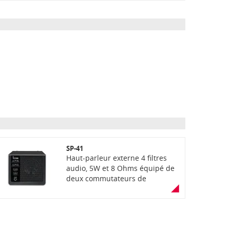
SP-41
Haut-parleur externe 4 filtres
audio, 5W et 8 Ohms équipé de
deux commutateurs de
sélection de tonalité (High : Cut /
Wide et Low : Cut1 / Cut2). Sur la
face avant : sélecteur d’entrée A
ou B via un commutateur,
interrupteur Marche/Arrêt du