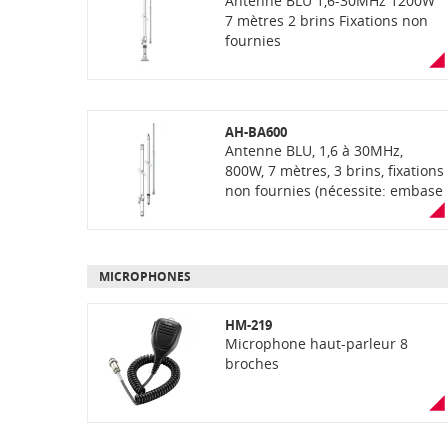
Antenne BLU 1,6-30MHz 1200W
7 mètres 2 brins Fixations non
fournies
AH-BA600
Antenne BLU, 1,6 à 30MHz,
800W, 7 mètres, 3 brins, fixations
non fournies (nécessite: embase
de fixation MB-BA15 et fixation
latérale MB-BA20)
MICROPHONES
HM-219
Microphone haut-parleur 8
broches