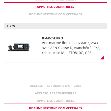
APPAREILS COMPATIBLES
DOCUMENTATIONS COMMERCIALES
FIXES
IC-M605EURO
VHF marine fixe 156-163MHz, 25W,
avec ASN Classe D, étanchéïté IPX8,
robustesse MIL-STD810G, GPS et
récepteur AIS intégrés, large écran
LCD couleur, NMEA 0183/NMEA 2000,
sortie micro arrière, possibilité de
raccorder jusqu'à 3 stations
déportées et 2 têtes de commande
déportées (en option). Livrée avec
ACCESSOIRES FOURNIS D’ORIGINE
antenne GPS externe pour récepteur
GNSS
ACCESSOIRES COMPATIBLES
APPAREILS COMPATIBLES
DOCUMENTATIONS COMMERCIALES