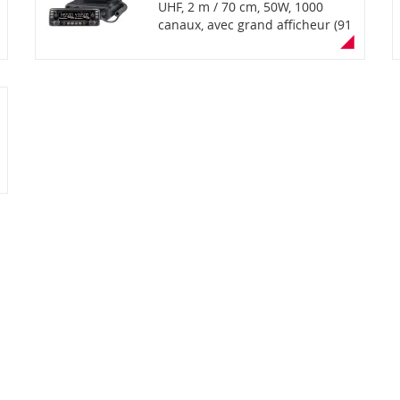
UHF, 2 m / 70 cm, 50W, 1000
canaux, avec grand afficheur (91
x 27mm) déporté sur fond noir
pour une meilleure visibilité,
fixable sur l'unité centrale avec
MBA-4 (option). Réception
simultanée V/V, U/U, V/U,
déportable ou fixable sur l'unité
centrale avec MBA-4 (option),
prise micro sur façade et unité
centrale et microphone de
commandes HM-207 inclus,
bluetooth (en option), capacité
de 1000 canaux, fonction DTMF,
modes de transmission FM et
AM (réception de la bande
aéronautique), module PA :
puissance de 50W pour les deux
bandes, montage aisé à bord
d'un véhicule avec berceau
MBA-5 (option) et au support de
fixation MBF-1 (option), normes
MIL-STD-810-G / EN60950. Livré