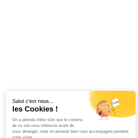
fonction DPRS. Capacité D-STAR
d'alimentation et câble de
en mode Terminal via Bluetooth,
commande.
mode passerelle interne,
surveillance des relais DV.
Utilisation flexible (véhicule ou
shack), port USB-C,
emplacement carte microSD.
Livré avec câble d’alimentation,
fusibles de rechange,
microphone DTMF et porte-
microphone.