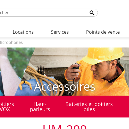
Locations
Services
Points de vente
icrophones
Accessoires
oitiers
Haut-
Batteries et boitiers
VOX
parleurs
piles