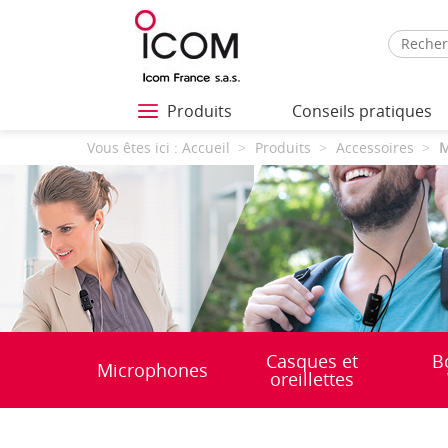
Produits
Conseils pratiques
Vous êtes ici :
Accueil
Produits
Accessoires
M
Casques et
B
Microphones
oreillettes