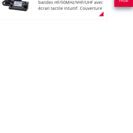
PAGE
bandes HF/50MHz/VHF/UHF avec
écran tactile intuitif. Couverture
toutes bandes : HF, 6m, 2m et 70
cm et tous modes : 0,030-200
MHz, 400-470 MHz, 100/50/35W,
505 canaux mémoires,
compatible D-STAR, trafic en
mode D-STAR (DV) d'origine,
fonction GPS. DSP avancé pour
RX, TX, AGC, filtre, CW, réduction
de bruit. Haut-parleur intégré
sur le contrôleur. Lecteur de
carte SD pour sauvegarde des
données voix et logs. Mobile
livré avec microphone à main,
câble de séparation de 3,5m et
câble d'alimentation.