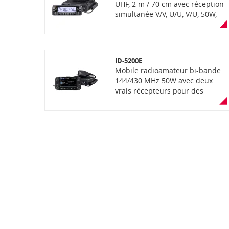
UHF, 2 m / 70 cm avec réception
simultanée V/V, U/U, V/U, 50W,
1000 canaux avec grand
afficheur LCD déporté de 91 x 27
mm rétroéclairé sur fond clair,
fixable sur l'unité centrale avec
ID-5200E
MBA-4 (option), prise micro sur
Mobile radioamateur bi-bande
façade et unité centrale et
144/430 MHz 50W avec deux
microphone de commandes
vrais récepteurs pour des
HM-207 inclus, bluetooth (en
configurations multiples et
option), capacité de 1000
performantes, double réception
canaux, fonction DTMF, modes
simultanée FM-FM, FM-DV et DV-
de transmission FM et AM
DV, large réception 2 m et 70 cm
(réception de la bande
incluant la bande aviation,
aéronautique), module PA :
boutons physiques pour accès
puissance de 50W pour les deux
aux fonctions courantes, large
bandes, montage aisé à bord
écran couleur tactile, réglage
d'un véhicule avec berceau
indépendant du volume et du
MBA-5 (option) et au support de
squelch pour les bandes A et B,
fixation MBF-1 (option), normes
phonie FM analogique, Digital
MIL-STD-810-G / EN60950. Livré
Voice (DV), connectivité Wi-Fi,
avec microphone à main,
Bluetooth, récepteur GNSS,
support de microphone, câble