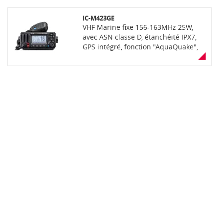
IC-M423GE
VHF Marine fixe 156-163MHz 25W,
avec ASN classe D, étanchéité IPX7,
GPS intégré, fonction "AquaQuake",
réducteur de bruit actif, noire. Livrée
avec microphone haut-parleur et
antenne patch GPS externe pour
pour récepteur GNSS