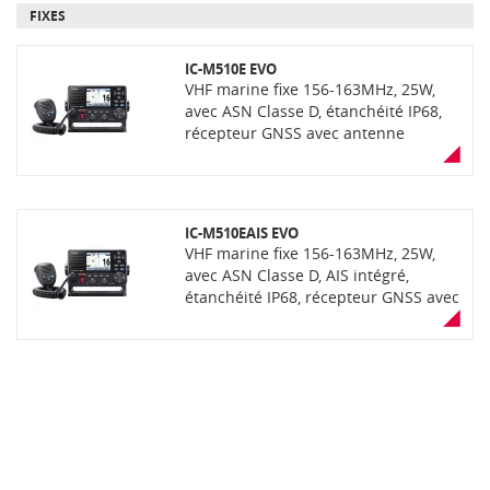
FIXES
IC-M510E EVO
VHF marine fixe 156-163MHz, 25W,
avec ASN Classe D, étanchéité IP68,
récepteur GNSS avec antenne
intégrée, NMEA 2000 intégré,
amplificateur de pont bidirectionnel,
fonction RX et corne de brume, Wifi
intégré, écran couleur grand angle
IC-M510EAIS EVO
TFT LCD, mode nuit, réducteur de
VHF marine fixe 156-163MHz, 25W,
bruit actif. Pilotable d'un
avec ASN Classe D, AIS intégré,
smartphone avec application RS-
étanchéité IP68, récepteur GNSS avec
M500 grâce au Wi-Fi intégré. Livrée
antenne intégrée, NMEA 2000
avec microphone haut-parleur et
intégré, amplificateur de pont
cordon d'alimentation 12V.
bidirectionnel, fonction RX et corne
de brume, Wifi intégré, écran couleur
grand angle TFT LCD, mode nuit,
réducteur de bruit actif. Pilotable
d'un smartphone avec application
RS-M500 grâce au Wi-Fi intégré.