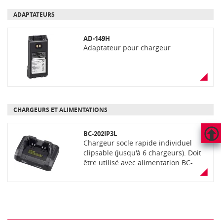
ADAPTATEURS
AD-149H
Adaptateur pour chargeur
CHARGEURS ET ALIMENTATIONS
BC-202IP3L
Chargeur socle rapide individuel
HAUT
clipsable (jusqu'à 6 chargeurs). Doit
DE
être utilisé avec alimentation BC-
PAGE
123SE#62 jusqu'à 2 chargeurs ou
alimentation BC-228 pour 2 à 6
chargeurs. Indicateur LED 2 couleurs
du niveau de charge (orange=charge,
vert= chargé)