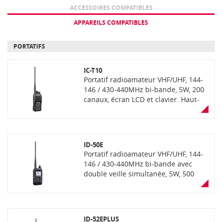
ACCESSOIRES COMPATIBLES
APPAREILS COMPATIBLES
PORTATIFS
IC-T10
Portatif radioamateur VHF/UHF, 144-
146 / 430-440MHz bi-bande, 5W, 200
canaux, écran LCD et clavier. Haut-
parleur 1500mW. Récepteur FM large
bande 76-108 MHz intégré, mode FM
analogique. SDR conversion directe,
fonction VOX interne, étanchéité
ID-50E
IP67. Logiciel de programmation
Portatif radioamateur VHF/UHF, 144-
disponible en téléchargement gratuit
146 / 430-440MHz bi-bande avec
sur le site web d'ICOM Japan. Livré
double veille simultanée, 5W, 500
avec batterie, antenne, alimentation
canaux, écran monochrome LCD, D-
secteur, chargeur socle rapide et clip
STAR modes Point d'accès/Terminal,
ceinture.
DV/FM/FM-N, messages textes en D-
STAR. Réception des bandes VHF
ID-52EPLUS