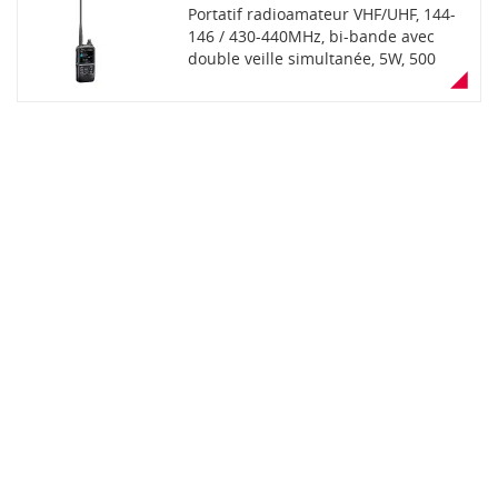
aéro. GPS intégré pour fonctions
Portatif radioamateur VHF/UHF, 144-
Position Auto Reply, Near Repeater
146 / 430-440MHz, bi-bande avec
Search, logs GPS. Port USB type-C
double veille simultanée, 5W, 500
pour charge ou programmation.
canaux, écran couleur TFT LCD, point
Emplacement carte microSD.
d'accès D-STAR et mode Terminal,
Etanchéité IPX7. Livré avec batterie,
modes Access Point et Terminal
antenne, clip ceinture et dragonne.
également disponibles sous iOS. FM,
DV dual watch, nouveau module
Bluetooth, connecteur USB-C pour
transfert de données, port microSD,
étanchéité IPX7. Livré avec antenne,
batterie, câble USB-C/USB-A, clip
ceinture et dragonne.