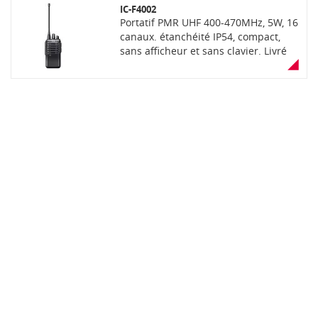
IC-F4002
Portatif PMR UHF 400-470MHz, 5W, 16
canaux. étanchéité IP54, compact,
sans afficheur et sans clavier. Livré
avec batterie Li-ion, antenne,
chargeur rapide, adaptateur et clip
ceinture