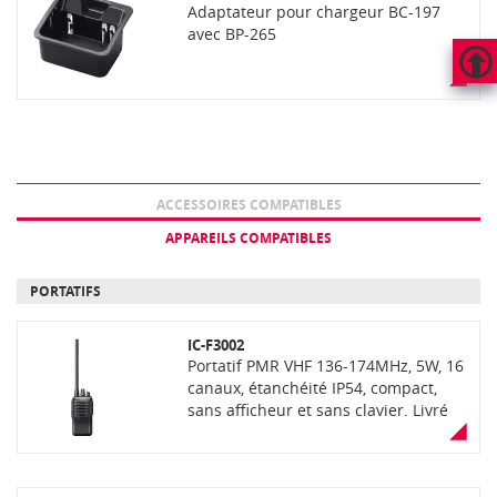
Adaptateur pour chargeur BC-197
avec BP-265
HAUT
DE
PAGE
ACCESSOIRES COMPATIBLES
APPAREILS COMPATIBLES
PORTATIFS
IC-F3002
Portatif PMR VHF 136-174MHz, 5W, 16
canaux, étanchéité IP54, compact,
sans afficheur et sans clavier. Livré
avec batterie Li-Ion, antenne,
chargeur rapide, adaptateur et clip
ceinture