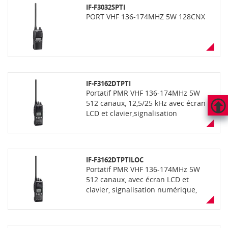
IF-F3032SPTI
PORT VHF 136-174MHZ 5W 128CNX
IF-F3162DTPTI
Portatif PMR VHF 136-174MHz 5W
512 canaux, 12,5/25 kHz avec écran
LCD et clavier,signalisation
HAUT
numérique avec fonction PTI
DE
PAGE
IF-F3162DTPTILOC
Portatif PMR VHF 136-174MHz 5W
512 canaux, avec écran LCD et
clavier, signalisation numérique,
fonctions PTI et localisation par
bornes actives