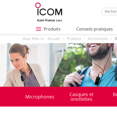
Produits
Conseils pratiques
Vous êtes ici :
Accueil
Produits
Accessoires
B
Casques et
B
Microphones
oreillettes