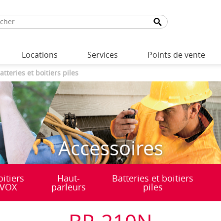
Locations
Services
Points de vente
atteries et boitiers piles
Accessoires
oitiers
Haut-
Batteries et boitiers
VOX
parleurs
piles