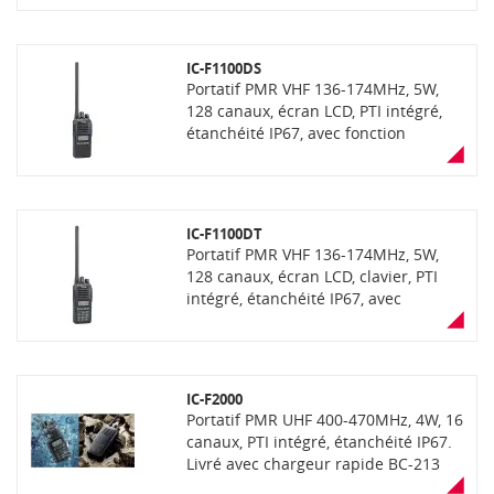
NXDN ou dPMR selon la version
IC-F1100DS
Portatif PMR VHF 136-174MHz, 5W,
128 canaux, écran LCD, PTI intégré,
étanchéité IP67, avec fonction
"AquaQuake" (éjection de l'eau),
compatibilité OTAA, communication
mixte analogique et numérique
NXDN ou dPMR selon la version
IC-F1100DT
Portatif PMR VHF 136-174MHz, 5W,
128 canaux, écran LCD, clavier, PTI
intégré, étanchéité IP67, avec
fonction "AquaQuake" (éjection de
l'eau), compatibilité OTAA,
communication mixte analogique et
numérique NXDN ou dPMR selon la
IC-F2000
version
Portatif PMR UHF 400-470MHz, 4W, 16
canaux, PTI intégré, étanchéité IP67.
Livré avec chargeur rapide BC-213