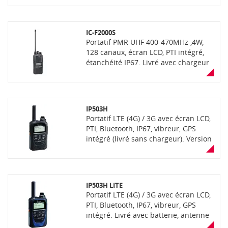
IC-F2000S
Portatif PMR UHF 400-470MHz ,4W,
128 canaux, écran LCD, PTI intégré,
étanchéité IP67. Livré avec chargeur
rapide BC-213
IP503H
Portatif LTE (4G) / 3G avec écran LCD,
PTI, Bluetooth, IP67, vibreur, GPS
intégré (livré sans chargeur). Version
fonctionnant avec une SIM multi-
opérateurs (fournie en complément)
sur réseau de communication opéré
sécurisé
IP503H LITE
Portatif LTE (4G) / 3G avec écran LCD,
PTI, Bluetooth, IP67, vibreur, GPS
intégré. Livré avec batterie, antenne
et clip ceinture (sans chargeur).