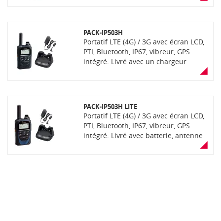
Version fonctionnant avec carte SIM
client
PACK-IP503H
Portatif LTE (4G) / 3G avec écran LCD,
PTI, Bluetooth, IP67, vibreur, GPS
intégré. Livré avec un chargeur
rapide BC-202IP2. Version
fonctionnant avec une SIM multi-
opérateurs (fournie en complément)
sur réseau de communication opéré
PACK-IP503H LITE
sécurisé
Portatif LTE (4G) / 3G avec écran LCD,
PTI, Bluetooth, IP67, vibreur, GPS
intégré. Livré avec batterie, antenne
et chargeur rapide BC-202IP2.
Version fonctionnant avec carte SIM
client