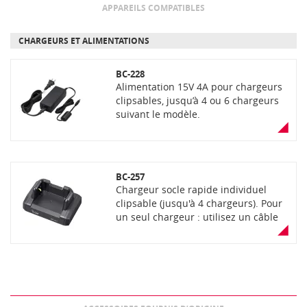
APPAREILS COMPATIBLES
CHARGEURS ET ALIMENTATIONS
BC-228
Alimentation 15V 4A pour chargeurs
clipsables, jusqu’à 4 ou 6 chargeurs
suivant le modèle.
BC-257
Chargeur socle rapide individuel
clipsable (jusqu'à 4 chargeurs). Pour
un seul chargeur : utilisez un câble
USB-C vers USB-A (type OPC-2480)
avec un adaptateur secteur de sortie
5 V/2 A. Pour plusieurs chargeurs
clipsés : utilisez l’adaptateur secteur
BC-228 en option pour charger
jusqu’à 4 chargeurs clipsés.