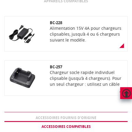
APPAREILS COMPATIBLES
BC-228
Alimentation 15V 4A pour chargeurs
clipsables, jusqu’à 4 ou 6 chargeurs
suivant le modèle.
BC-257
Chargeur socle rapide individuel
clipsable (jusqu'à 4 chargeurs). Pour
un seul chargeur : utilisez un câble
USB-C vers USB-A (type OPC-2480)
avec un adaptateur secteur de sortie
5 V/2 A. Pour plusieurs chargeurs
HAUT
clipsés : utilisez l’adaptateur secteur
DE
PAGE
BC-228 en option pour charger
ACCESSOIRES FOURNIS D’ORIGINE
jusqu’à 4 chargeurs clipsés.
ACCESSOIRES COMPATIBLES