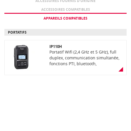
ACCESSOIRES FOURNIS D’ORIGINE
ACCESSOIRES COMPATIBLES
APPAREILS COMPATIBLES
PORTATIFS
IP110H
Portatif Wifi (2,4 GHz et 5 GHz), full
duplex, communication simultanée,
fonctions PTI, bluetooth,
compensateur d'écho et analyseur
AP, WPA2-Enterprise, IP67. Livré avec
batterie intégrée, câble USB-C/USB-A
(sans adaptateur) et clip ceinture