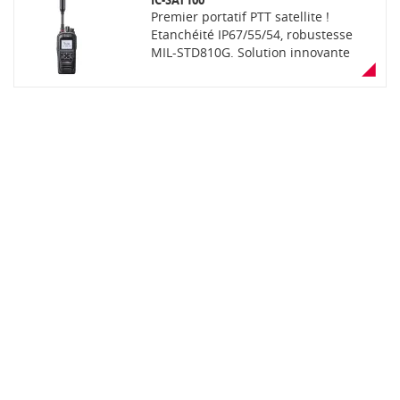
IC-SAT100
Premier portatif PTT satellite !
Etanchéité IP67/55/54, robustesse
MIL-STD810G. Solution innovante
développée par ICOM en partenariat
avec IRIDIUM : communications PTT
individuelles et de groupe dans le
monde entier via la constellation de
satellites d’IRIDIUM. Connexion fiable
et stable garantie notamment en cas
de catastrophe naturelle, gestion de
crise et perturbation des réseaux de
communication terrestre. Adapté
pour une utilisation dans les zones
les plus critiques et isolées (déserts,
montagnes, îles...) : organisations
humanitaires, services de secours,
forces de l’ordre, multinationales
opérant à l’international, etc.
Fonctionne avec un abonnement
évolutif et ajusté à la zone de
couverture souhaitée. Livré complet
avec antenne satellite, chargeur,