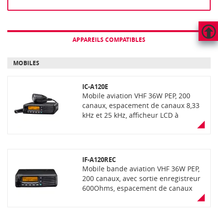
APPAREILS COMPATIBLES
HAUT
DE
PAGE
MOBILES
IC-A120E
Mobile aviation VHF 36W PEP, 200
canaux, espacement de canaux 8,33
kHz et 25 kHz, afficheur LCD à
matrice active, mode VFO réducteur
de bruit actif, compatible accessoires
sans fil avec platine Bluetooth UT-133
en option robustesse MIL-810G,
IF-A120REC
étancheité IP54. Pour communication
Mobile bande aviation VHF 36W PEP,
"sol-air" sur les zones
200 canaux, avec sortie enregistreur
aeroportuaires. Livré avec câble
600Ohms, espacement de canaux
alimentation DC, support
8,33 kHz et 25 kHz, afficheur LCD à
microphone, étrier de montage et
matrice active, mode VFO réducteur
fusible.
de bruit actif, compatible accessoires