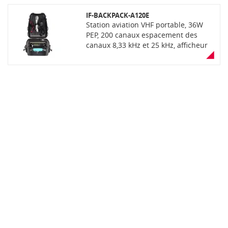
sans fil avec platine Bluetooth UT-133
IF-BACKPACK-A120E
en option robustesse MIL-810G,
Station aviation VHF portable, 36W
étancheité IP54
PEP, 200 canaux espacement des
canaux 8,33 kHz et 25 kHz, afficheur
LCD à matrice active, mode VFO
réducteur de bruit actif, compatible
accessoires sans fil avec platine
Bluetooth UT-133 en option,
robustesse MIL-810G, étanchéité
IP54. Livrée avec antenne,
convertisseur 12/220V. Version
transportable en sac à dos coques
rigides. Pour communication "sol-
air" sur les zones aéroportuaires