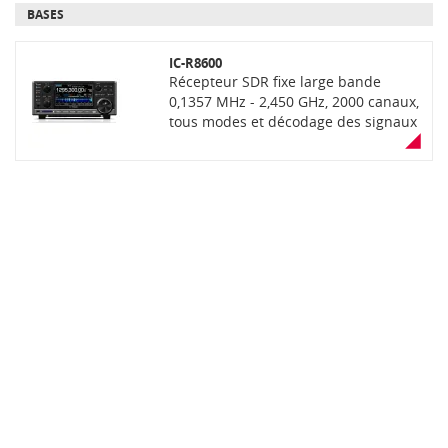
BASES
IC-R8600
Récepteur SDR fixe large bande
0,1357 MHz - 2,450 GHz, 2000 canaux,
tous modes et décodage des signaux
numériques (D-STAR, NXDN, dPMR et
P25), capacité full SDR et traitement
optimisé des signaux (FGPA/DSP),
écran tactile couleur TFT de 4,3'',
balayage de 100 canaux/seconde,
affichage en temps réel du spectre
avec Waterfall sur 5 MHz de bande,
sortie du flux I/Q de 5 MHz de bande
sur port USB, carte SD (sauvegarde
voix et données), trois connecteurs
d'antenne (N, PL et RCA), fonction
capture d'écran. Livré avec câble
d'alimentation