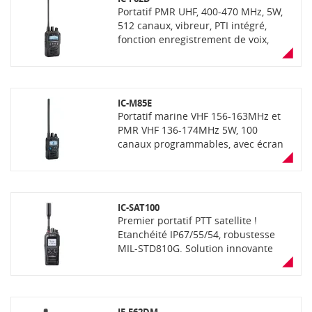
programmation via USB-C. Livré avec
Portatif PMR UHF, 400-470 MHz, 5W,
batterie haute capacité, sans
512 canaux, vibreur, PTI intégré,
chargeur et sans antenne.
fonction enregistrement de voix,
bluetooth, étanchéité IP67,
communications mixtes analogiques
et numériques dPMR ou NXDN selon
la version (livré sans antenne et sans
IC-M85E
chargeur)
Portatif marine VHF 156-163MHz et
PMR VHF 136-174MHz 5W, 100
canaux programmables, avec écran
LCD, étanchéité IP67 (immersion
30min à 1m de profondeur),
robustesse MIL-STD810G, fonction
"AquaQuake", puissance audio de
IC-SAT100
700mW, CTCSS/DTCS, brouilleur de
Premier portatif PTT satellite !
communications 32 codes. Livré avec
Etanchéité IP67/55/54, robustesse
batterie, chargeur, antenne et clip
MIL-STD810G. Solution innovante
ceinture
développée par ICOM en partenariat
avec IRIDIUM : communications PTT
individuelles et de groupe dans le
monde entier via la constellation de