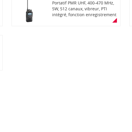
Portatif PMR UHF, 400-470 MHz,
5W, 512 canaux, vibreur, PTI
intégré, fonction enregistrement
de voix, bluetooth, étanchéité
IP67, communications mixtes
analogiques et numériques
dPMR ou NXDN selon la version
(livré sans antenne et sans
chargeur)