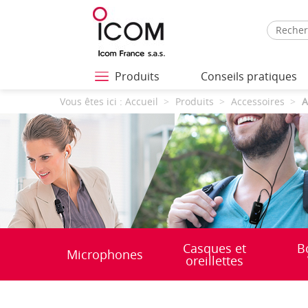
Produits
Conseils pratiques
Vous êtes ici :
Accueil
Produits
Accessoires
A
Casques et
B
Microphones
oreillettes