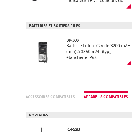
Indicateur LED 2 couleurs du
niveau de charge
(orange=charge, vert= chargé)
BATTERIES ET BOITIERS PILES
BP-303
Batterie Li-Ion 7,2V de 3200 mAH
(min) à 3350 mAh (typ),
étanchéité IP68
ACCESSOIRES COMPATIBLES
APPAREILS COMPATIBLES
PORTATIFS
IC-F52D