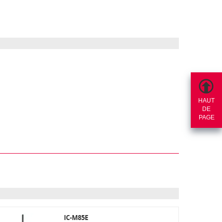
HAUT
DE
PAGE
IC-M85E