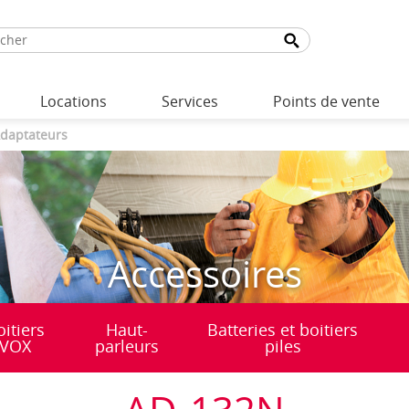
Locations
Services
Points de vente
daptateurs
Accessoires
oitiers
Haut-
Batteries et boitiers
VOX
parleurs
piles