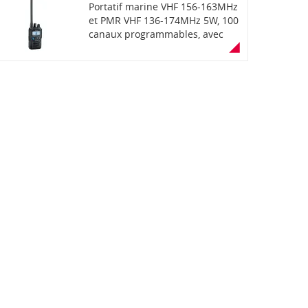
Portatif marine VHF 156-163MHz
et PMR VHF 136-174MHz 5W, 100
canaux programmables, avec
écran LCD, étanchéité IP67
(immersion 30min à 1m de
profondeur), robustesse MIL-
STD810G, fonction "AquaQuake",
puissance audio de 700mW,
CTCSS/DTCS, brouilleur de
communications 32 codes. Livré
avec batterie, chargeur, antenne
et clip ceinture