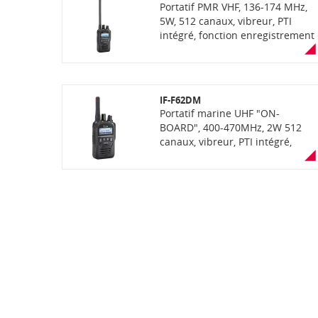
Portatif PMR VHF, 136-174 MHz,
5W, 512 canaux, vibreur, PTI
intégré, fonction enregistrement
de voix, bluetooth, étanchéité
IP67, communications mixtes
analogiques et numériques
NXDN (livré sans antenne et
IF-F62DM
sans chargeur)
Portatif marine UHF "ON-
BOARD", 400-470MHz, 2W 512
canaux, vibreur, PTI intégré,
bluetooth, fonction
enregistrement de voix,
étanchéité IP67 communication
mixte analogique & numérique
(NXDN ou dPMR selon la
version) pour usage maritime
embarqué. Livré avec antenne
courte, batterie et clip ceinture
(sans chargeur)