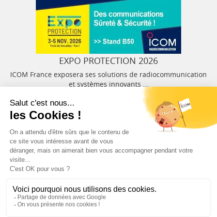
EXPO PROTECTION 2026
ICOM France exposera ses solutions de radiocommunication
et systèmes innovants ...
Restez informé !
Abonnez-vous à la newsletter et recevez
toutes les actualités d’ICOM France
OK
MENTIONS LÉGALES
VIE PRIVÉE
PLAN DU SITE
ÉVÉNEMENTS
RECRUTEMENT
CONTACT